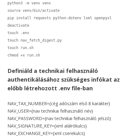
python3 -m venv venv

source venv/bin/activate

pip install requests python-dotenv lxml openpyxl

deactivate

touch .env

touch nav_fetch_digest.py

touch run.sh

Definiáld a technikai felhasználó
authentikálásához szükséges infókat az
előbb létrehozott .env file-ban
NAV_TAX_NUMBER={cég adószám első 8 karakter}
NAV_USER={nav technikai felhasználó név}
NAV_PASSWORD={nav technikai felhasználó jelszó}
NAV_SIGNATURE_KEY={xml aláírókulcs}
NAV_EXCHANGE_KEY={xml cserekulcs}