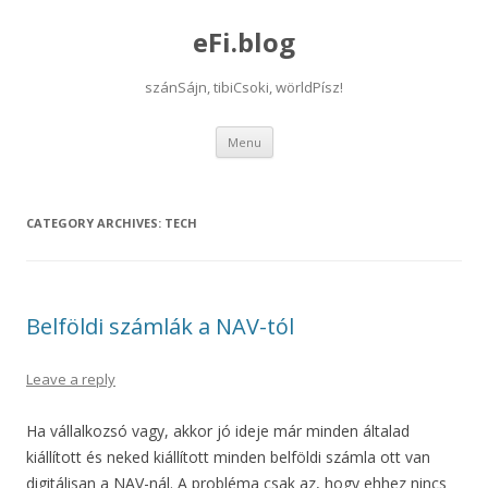
eFi.blog
szánSájn, tibiCsoki, wörldPísz!
Skip
Menu
to
content
CATEGORY ARCHIVES:
TECH
Belföldi számlák a NAV-tól
Leave a reply
Ha vállalkozsó vagy, akkor jó ideje már minden általad
kiállított és neked kiállított minden belföldi számla ott van
digitálisan a NAV-nál. A probléma csak az, hogy ehhez nincs