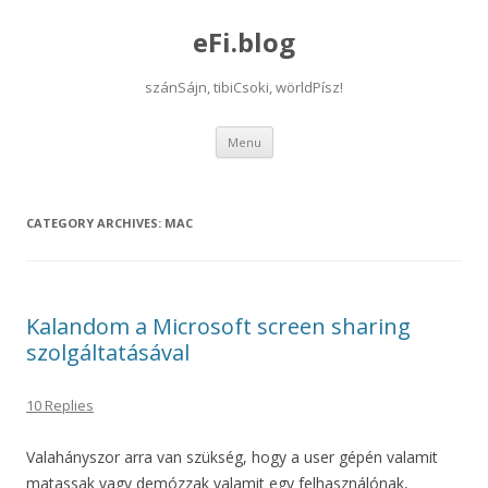
eFi.blog
szánSájn, tibiCsoki, wörldPísz!
Skip
Menu
to
content
CATEGORY ARCHIVES:
MAC
Kalandom a Microsoft screen sharing
szolgáltatásával
10 Replies
Valahányszor arra van szükség, hogy a user gépén valamit
matassak vagy demózzak valamit egy felhasználónak,