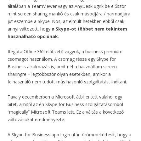
általában a TeamViewer vagy az AnyDesk ugrik be először
mint screen sharing mankó és csak másodjára / harmadjára
jut eszembe a Skype. Nos, az elmúlt hetekben ebből csak
annyi változott, hogy
a Skype-ot többet nem tekintem
használható opciónak
.
Régóta Office 365 előfizető vagyok, a business premium
csomagot használom. A csomag része egy Skype for
Business alkalmazás is, amit néha használtam screen
sharingre – legtöbbször olyan esetekben, amikor a
felhasználó nem tudott más hasonló szolgáltatást indítani.
Tavaly decemberben a Microsoft átbillentett valahol egy
bitet, amitől az én Skype for Business szolgáltatásomból
“magically” Microsoft Teams lett. Ez a váltás a következő
változásokat eredményezte:
A Skype for Business app login után örömmel értesít, hogy a