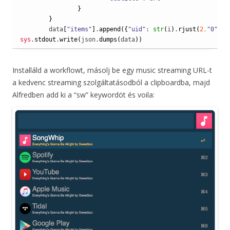
}
}
	data
[
"items"
]
.
append
(
{
"uid"
: 
str
(
i
)
.
rjust
(
2
,
"0"
)
 +
sys
.
stdout
.
write
(
json.
dumps
(
data
)
)
Installáld a workflowt, másolj be egy music streaming URL-t
a kedvenc streaming szolgáltatásodból a clipboardba, majd
Alfredben add ki a “sw” keywordöt és voila: