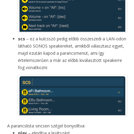
scs
– ez a kulcsszó pedig előbb összeszedi a LAN-odon
látható SONOS speakereket, amikből választasz egyet,
majd ezután kapod a parancsmenüt, ami így
értelemszerűen a már az előbb kiválasztott speakerre
fog vonatkozni:
A parancslista sincsen széjjel bonyolítva:
play
– elindítja a lejátszást