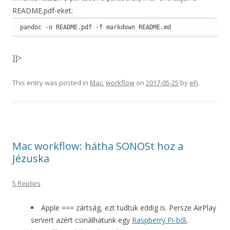
README.pdf-eket:
pandoc -o README.pdf -f markdown README.md
]]>
This entry was posted in
Mac
,
workflow
on
2017-05-25
by
eFi
.
Mac workflow: hátha SONOSt hoz a
Jézuska
5 Replies
Apple === zártság, ezt tudtuk eddig is. Persze AirPlay
servert azért csinálhatunk egy
Raspberry Pi-ből
,