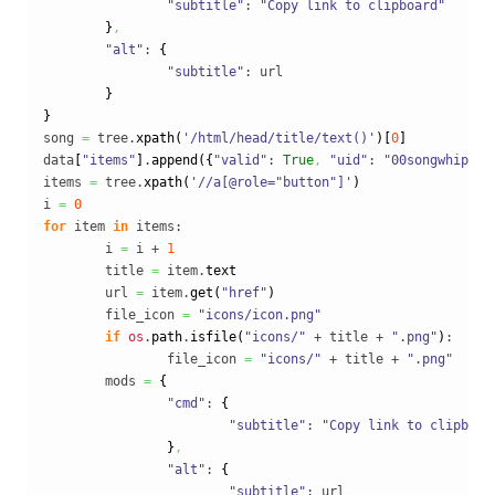
"subtitle"
: 
"Copy link to clipboard"
}
,
"alt"
: 
{
"subtitle"
: url

}
}
song 
=
 tree.
xpath
(
'/html/head/title/text()'
)
[
0
]
data
[
"items"
]
.
append
(
{
"valid"
: 
True
,
"uid"
: 
"00songwhip"
,
items 
=
 tree.
xpath
(
'//a[@role="button"]'
)
i 
=
0
for
 item 
in
 items:

	i 
=
 i + 
1
	title 
=
 item.
text
	url 
=
 item.
get
(
"href"
)
	file_icon 
=
"icons/icon.png"
if
os
.
path
.
isfile
(
"icons/"
 + title + 
".png"
)
:

		file_icon 
=
"icons/"
 + title + 
".png"
	mods 
=
{
"cmd"
: 
{
"subtitle"
: 
"Copy link to clipboar
}
,
"alt"
: 
{
"subtitle"
: url
