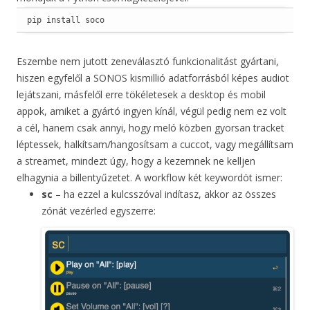
pip install soco
Eszembe nem jutott zeneválasztó funkcionalitást gyártani,
hiszen egyfelől a SONOS kismillió adatforrásból képes audiot
lejátszani, másfelől erre tökéletesek a desktop és mobil
appok, amiket a gyártó ingyen kínál, végül pedig nem ez volt
a cél, hanem csak annyi, hogy meló közben gyorsan tracket
léptessek, halkítsam/hangosítsam a cuccot, vagy megállítsam
a streamet, mindezt úgy, hogy a kezemnek ne kelljen
elhagynia a billentyűzetet. A workflow két keywordöt ismer:
sc
– ha ezzel a kulcsszóval indítasz, akkor az összes
zónát vezérled egyszerre: