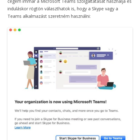
cégem immár a Microsoft Teams szolgáltatását használja és
induláskor rögtön választhatok is, hogy a Skype vagy a
Teams alkalmazást szeretném használni: