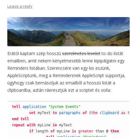
Leave a reply
Erától kaptam szép hosszú
szerelmetes levelet
to-do listát
emailben, amit nekem kényelmesebb lenne kipipálgatni egy
Reminders listában. Szerencsére van egy kis eszünk,
AppleScriptünk, meg a Remindersnek AppleScript supportja,
úgyhogy csak bemásoljuk az emailből a hosszú listát a
clipboardba, aztán ráeresztjük ezt a scriptet és voila:
tell
application
"System Events"
set
 myText 
to
paragraphs
of
(
the
 clipboard
as
text
end
tell
repeat
with
 myLine 
in
 myText

if
 length 
of
 myLine 
is
greater
 than 
0
then