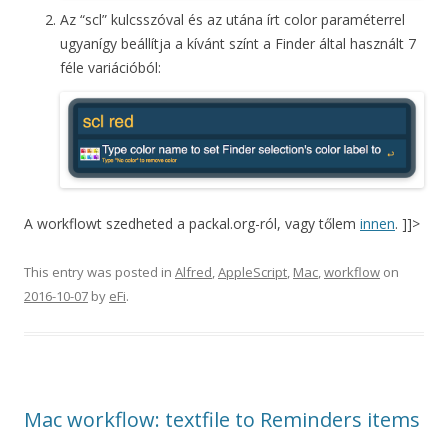
Az “scl” kulcsszóval és az utána írt color paraméterrel
ugyanígy beállítja a kívánt színt a Finder által használt 7
féle variációból:
A workflowt szedheted a packal.org-ról, vagy tőlem
innen
. ]]>
This entry was posted in
Alfred
,
AppleScript
,
Mac
,
workflow
on
2016-10-07
by
eFi
.
Mac workflow: textfile to Reminders items