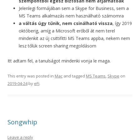
szempontból egész biztosan nem átjárhatóak
Jelenlegi formájában sem a Skype for Business, sem a
MS Teams alkalmazás nem használható számomra
a váltás úgy tűnik, nem csinálható vissza
, így 2019
októberig, amíg a Microsoft erőből át nem terel
mindenkit az új csittifitti MS Teams appba, nekem nem
lesz tőlük screen sharing megoldásom
Itt adtam fel, a tanulságot mindenki vonja le maga.
This entry was posted in
Mac
and tagged
MS Teams
,
Skype
on
2019-04-24
by
eFi
.
Songwhip
Leave a reply