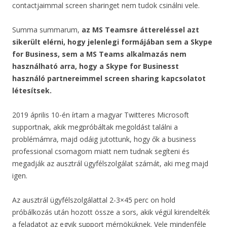
contactjaimmal screen sharinget nem tudok csinálni vele.
Summa summarum,
az MS Teamsre áttereléssel azt
sikerült elérni, hogy jelenlegi formájában sem a Skype
for Business, sem a MS Teams alkalmazás nem
használható arra, hogy a Skype for Businesst
használó partnereimmel screen sharing kapcsolatot
létesítsek.
2019 április 10-én írtam a magyar Twitteres Microsoft
supportnak, akik megpróbáltak megoldást találni a
problémámra, majd odáig jutottunk, hogy ők a business
professional csomagom miatt nem tudnak segíteni és
megadják az ausztrál ügyfélszolgálat számát, aki meg majd
igen.
Az ausztrál ügyfélszolgálattal 2-3×45 perc on hold
próbálkozás után hozott össze a sors, akik végül kirendelték
a feladatot az egyik support mérnöküknek. Vele mindenféle