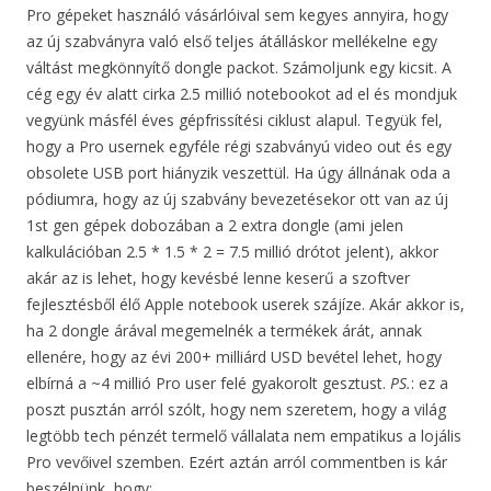
Pro gépeket használó vásárlóival sem kegyes annyira, hogy
az új szabványra való első teljes átálláskor mellékelne egy
váltást megkönnyítő dongle packot. Számoljunk egy kicsit. A
cég egy év alatt cirka 2.5 millió notebookot ad el és mondjuk
vegyünk másfél éves gépfrissítési ciklust alapul. Tegyük fel,
hogy a Pro usernek egyféle régi szabványú video out és egy
obsolete USB port hiányzik veszettül. Ha úgy állnának oda a
pódiumra, hogy az új szabvány bevezetésekor ott van az új
1st gen gépek dobozában a 2 extra dongle (ami jelen
kalkulációban 2.5 * 1.5 * 2 = 7.5 millió drótot jelent), akkor
akár az is lehet, hogy kevésbé lenne keserű a szoftver
fejlesztésből élő Apple notebook userek szájíze. Akár akkor is,
ha 2 dongle árával megemelnék a termékek árát, annak
ellenére, hogy az évi 200+ milliárd USD bevétel lehet, hogy
elbírná a ~4 millió Pro user felé gyakorolt gesztust.
PS.
: ez a
poszt pusztán arról szólt, hogy nem szeretem, hogy a világ
legtöbb tech pénzét termelő vállalata nem empatikus a lojális
Pro vevőivel szemben. Ezért aztán arról commentben is kár
beszélnünk, hogy: