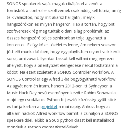
SONOS speakerek saját maguk cibálják el a zenét a
forrásból, a controller szoftvernek csak addig kell futnia, amíg
te kiválasztod, hogy mit akarsz hallgatni, melyik
hangszórókon és milyen hangerőn. Hab a tortán, hogy brit
szoftveresek rég meg tudták oldani a lag problémát: az
összes hangszóró teljes szinkronban tolja ugyanazt a
kontentot. Ez így közel tökéletes lenne, ám nekem sokszor
jött elő munka közben, hogy egy playlistben olyan track került
sorra, ami zavart. Ilyenkor taskot kell váltani meg egerezni
ahelyett, hogy a billentyűzet elengedése nélkül foshatnám a
kódot. Na ezért született a SONOS Controller workflow. A
SONOS Controller egy Alfred 3-ba begyógyítható workflow.
Az agyát nem én írtam, hanem 2012-ben itt Sydneyben a
Music Hack Day nevű eseményen kezdte Rahim Sonawalla,
majd egy csodálatos Python fejlesztői közösség gyűlt köré
és tartja karban a
projektet
a mai napig. Ahhoz, hogy az
általam hackolt Alfred workflow bármit is csináljon a SONOS
speakereiddel, előbb a SoCo python classt kell installálnod
mondjuk a Python csomagkezelőjével: