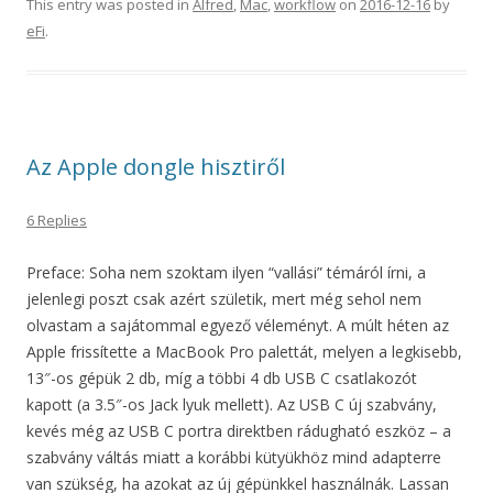
This entry was posted in
Alfred
,
Mac
,
workflow
on
2016-12-16
by
eFi
.
Az Apple dongle hisztiről
6 Replies
Preface: Soha nem szoktam ilyen “vallási” témáról írni, a
jelenlegi poszt csak azért születik, mert még sehol nem
olvastam a sajátommal egyező véleményt. A múlt héten az
Apple frissítette a MacBook Pro palettát, melyen a legkisebb,
13″-os gépük 2 db, míg a többi 4 db USB C csatlakozót
kapott (a 3.5″-os Jack lyuk mellett). Az USB C új szabvány,
kevés még az USB C portra direktben rádugható eszköz – a
szabvány váltás miatt a korábbi kütyükhöz mind adapterre
van szükség, ha azokat az új gépünkkel használnák. Lassan