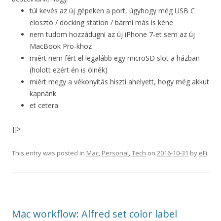
túl kevés az új gépeken a port, úgyhogy még USB C
elosztó / docking station / bármi más is kéne
nem tudom hozzádugni az új iPhone 7-et sem az új
MacBook Pro-khoz
miért nem fért el legalább egy microSD slot a házban
(holott ezért én is ölnék)
miért megy a vékonyítás hiszti ahelyett, hogy még akkut
kapnánk
et cetera
]]>
This entry was posted in
Mac
,
Personal
,
Tech
on
2016-10-31
by
eFi
.
Mac workflow: Alfred set color label