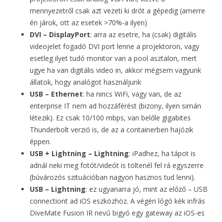
mennyezetről csak azt vezeti ki drót a gépedig (amerre
én járok, ott az esetek >70%-a ilyen)
DVI – DisplayPort
: arra az esetre, ha (csak) digitális
videojelet fogadó DVI port lenne a projektoron, vagy
esetleg ilyet tudó monitor van a pool asztalon, mert
ugye ha van digitális video in, akkor mégsem vagyunk
állatok, hogy analógot használjunk
USB – Ethernet
: ha nincs WiFi, vagy van, de az
enterprise IT nem ad hozzáférést (bizony, ilyen simán
létezik). Ez csak 10/100 mbps, van belőle gigabites
Thunderbolt verzió is, de az a containerben hajózik
éppen.
USB + Lightning – Lightning
: iPadhez, ha tápot is
adnál neki meg fotót/videót is töltenél fel rá egyszerre
(búvározós szituációban nagyon hasznos tud lenni).
USB – Lightning
: ez ugyanarra jó, mint az előző – USB
connectiont ad iOS eszközhöz. A végén lógó kék infrás
DiveMate Fusion IR nevű bigyó egy gateway az iOS-es