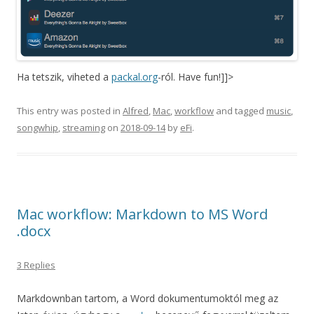
Ha tetszik, viheted a
packal.org
-ról. Have fun!]]>
This entry was posted in
Alfred
,
Mac
,
workflow
and tagged
music
,
songwhip
,
streaming
on
2018-09-14
by
eFi
.
Mac workflow: Markdown to MS Word
.docx
3 Replies
Markdownban tartom, a Word dokumentumoktól meg az