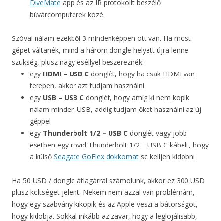
DiveMate
app és az IR protokollt beszélő
búvárcomputerek közé.
Szóval nálam ezekből 3 mindenképpen ott van. Ha most
gépet váltanék, mind a három dongle helyett újra lenne
szükség, plusz nagy eséllyel beszereznék:
egy
HDMI – USB C
donglét, hogy ha csak HDMI van
terepen, akkor azt tudjam használni
egy
USB – USB C
donglét, hogy amíg ki nem kopik
nálam minden USB, addig tudjam őket használni az új
géppel
egy
Thunderbolt 1/2 – USB C
donglét vagy jobb
esetben egy rövid Thunderbolt 1/2 – USB C kábelt, hogy
a külső
Seagate GoFlex dokkomat
se kelljen kidobni
Ha 50 USD / dongle átlagárral számolunk, akkor ez 300 USD
plusz költséget jelent. Nekem nem azzal van problémám,
hogy egy szabvány kikopik és az Apple veszi a bátorságot,
hogy kidobja. Sokkal inkább az zavar, hogy a leglojálisabb,