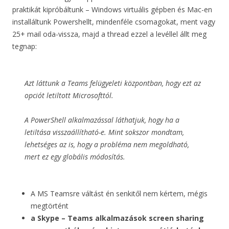
praktikát kipróbáltunk – Windows virtuális gépben és Mac-en
installáltunk Powershellt, mindenféle csomagokat, ment vagy
25+ mail oda-vissza, majd a thread ezzel a levéllel állt meg
tegnap:
Azt láttunk a Teams felügyeleti központban, hogy ezt az
opciót letiltott Microsofttól.
A PowerShell alkalmazással láthatjuk, hogy ha a
letiltása visszaállítható-e. Mint sokszor mondtam,
lehetséges az is, hogy a probléma nem megoldható,
mert ez egy globális módosítás.
A MS Teamsre váltást én senkitől nem kértem, mégis
megtörtént
a Skype – Teams alkalmazások screen sharing