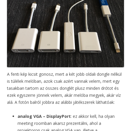
A fenti kép kicsit gonosz, mert a két jobb oldali dongle nélkül
is túlélek melóban, azok csak azért vannak velem, mert egy
tasakban tartom az összes donglét plusz minden drótot és
ezek egyszerre jönnek velem, akár melóba megyek, akár víz
alá. A fotón balról jobbra az alábbi játékszerek láthatóak:
analog VGA – DisplayPort
: ez akkor kell, ha olyan
meeting roomban akarsz prezentálni, ahol a
projektoron csak analog VGA van, illetve a