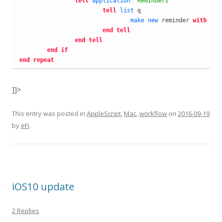
tell
application
"Reminders"
tell
list
 q

make
new
 reminder 
with
pro
end
tell
end
tell
end
if
end
repeat
]]>
This entry was posted in
AppleScript
,
Mac
,
workflow
on
2016-09-19
by
eFi
.
iOS10 update
2 Replies