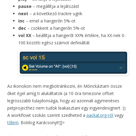
pause
– megállítja a lejátszást
next
– a következő trackre ugrik
inc
– emel a hangerőn 5%-ot
dec
– csökkent a hangerőn 5%-ot
vol XX
– beállítja a hangerőt XX% értékre, ha XX-nek 0-
100 közötti egész számot definiáltál:
Az ikonokon nem megbotránkozni, én Mórickáztam össze
őket éjjel amíg ti alukáltatok (a 10 óra timezone offset
legrosszabb tulajdonsága, hogy az azonnali agymenéses
petprojecthez nem tudok leakasztani egy ingyendesignert :))
A workflowt szokás szerint szedheted a
packal.org-ról
vagy
tőlem
. Boldog Karácsonyt!]]>