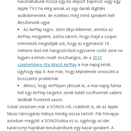
használhatunk hozzá egy kis Airport Expresst vagy egy
Apple TV-t ha elég annak az egy darab digitális
audiokimenete, de ezekhez még mind speakert kell
illesztenünk ugye.
Az AirPlay lagos. Isten látja lelkemet, amióta az
AirPlay megjelent, azóta várom, hogy majd a szuper
mérnökök megoldják azt, hogy az egymástól 10
méterre levő két hangszóróból egyszerre szóló zene ne
legyen a késés miatt visszhangos, de a
2010
szeptembere óta létező AirPlay
a mai napig késik,
úgyhogy épp 6. éve már, hogy képtelenek orvosolni a
bosszantó problémát.
Ahhoz, hogy AirPlayen játszak le, a mai napig futnia
kell egy AirPlay targetre zenét küldő szoftvernek valami
dedikált frontend vason.
Sokat olvastam már a SONOS-ról, csábított is, de az Apple
Music támogatás hiánya mindig vissza tartott. Pár hónapja
azonban megjött a SONOSokba ez is, úgyhogy az idei
karácsonyi hajrában bevásároltunk egy kazal speakert. A