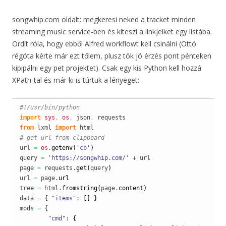
songwhip.com oldalt: megkeresi neked a tracket minden
streaming music service-ben és kiteszi a linkjeiket egy listába.
Ordít róla, hogy ebből Alfred workflowt kell csinálni (Ottó
régóta kérte már ezt tőlem, plusz tök jó érzés pont pénteken
kipipálni egy pet projektet). Csak egy kis Python kell hozzá
XPath-tal és már ki is túrtuk a lényeget:
#!/usr/bin/python
import
sys
,
os
,
 json
,
from
 lxml 
import
# get url from clipboard
url 
=
os
.
getenv
(
'cb'
)
query 
=
'https://songwhip.com/'
 + url

page 
=
 requests.
get
(
query
)
url 
=
 page.
url
tree 
=
 html.
fromstring
(
page.
content
)
data 
=
{
"items"
: 
[
]
}
mods 
=
{
"cmd"
: 
{