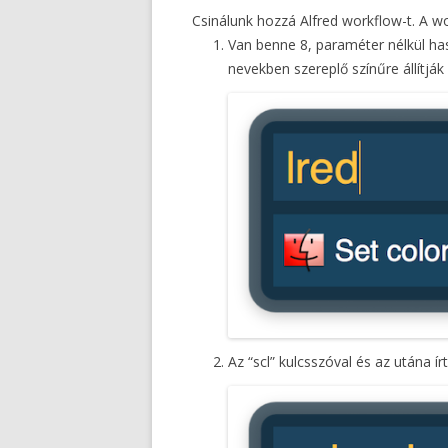
Csinálunk hozzá Alfred workflow-t. A w
Van benne 8, paraméter nélkül hasz
nevekben szereplő színűre állítják
Az “scl” kulcsszóval és az utána írt