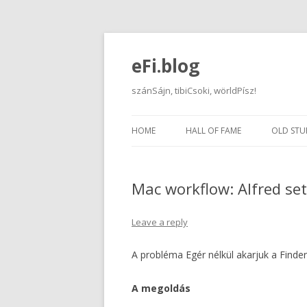
eFi.blog
szánSájn, tibiCsoki, wörldPísz!
HOME
HALL OF FAME
OLD STU
Mac workflow: Alfred set
Leave a reply
A probléma Egér nélkül akarjuk a Finderb
A megoldás