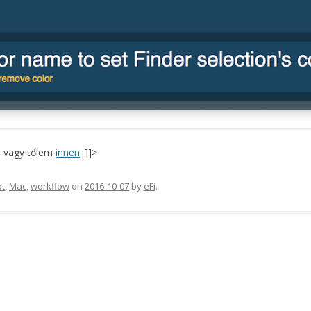
, vagy tőlem
innen
. ]]>
pt
,
Mac
,
workflow
on
2016-10-07
by
eFi
.