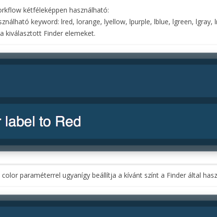
orkflow kétféleképpen használható:
nálható keyword: lred, lorange, lyellow, lpurple, lblue, lgreen, lgray
 a kiválasztott Finder elemeket.
 color paraméterrel ugyanígy beállítja a kívánt színt a Finder által hasz