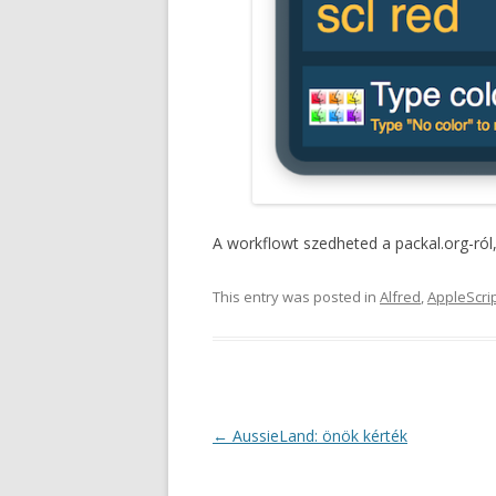
A workflowt szedheted a packal.org-ról
This entry was posted in
Alfred
,
AppleScri
Post
←
AussieLand: önök kérték
navigation