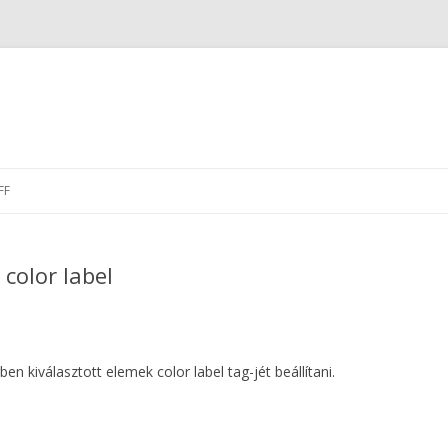
Skip
to
FF
content
 color label
en kiválasztott elemek color label tag-jét beállítani.