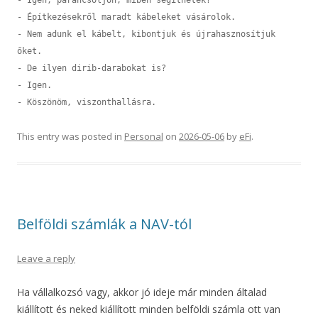
- Építkezésekről maradt kábeleket vásárolok.

- Nem adunk el kábelt, kibontjuk és újrahasznosítjuk 
őket.

- De ilyen dirib-darabokat is?

- Igen.

This entry was posted in
Personal
on
2026-05-06
by
eFi
.
Belföldi számlák a NAV-tól
Leave a reply
Ha vállalkozsó vagy, akkor jó ideje már minden általad
kiállított és neked kiállított minden belföldi számla ott van