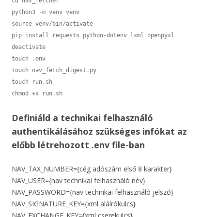
cd nav_fetcher

python3 -m venv venv

source venv/bin/activate

pip install requests python-dotenv lxml openpyxl

deactivate

touch .env

touch nav_fetch_digest.py

touch run.sh

Definiáld a technikai felhasználó
authentikálásához szükséges infókat az
előbb létrehozott .env file-ban
NAV_TAX_NUMBER={cég adószám első 8 karakter}
NAV_USER={nav technikai felhasználó név}
NAV_PASSWORD={nav technikai felhasználó jelszó}
NAV_SIGNATURE_KEY={xml aláírókulcs}
NAV_EXCHANGE_KEY={xml cserekulcs}