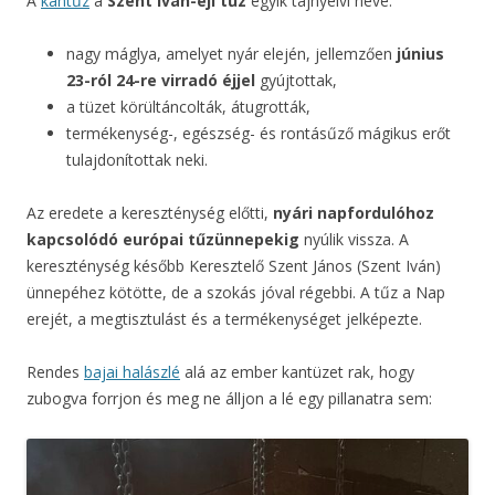
A
kantűz
a
Szent Iván-éji tűz
egyik tájnyelvi neve:
nagy máglya, amelyet nyár elején, jellemzően
június
23-ról 24-re virradó éjjel
gyújtottak,
a tüzet körültáncolták, átugrották,
termékenység-, egészség- és rontásűző mágikus erőt
tulajdonítottak neki.
Az eredete a kereszténység előtti,
nyári napfordulóhoz
kapcsolódó európai tűzünnepekig
nyúlik vissza. A
kereszténység később Keresztelő Szent János (Szent Iván)
ünnepéhez kötötte, de a szokás jóval régebbi. A tűz a Nap
erejét, a megtisztulást és a termékenységet jelképezte.
Rendes
bajai halászlé
alá az ember kantüzet rak, hogy
zubogva forrjon és meg ne álljon a lé egy pillanatra sem: