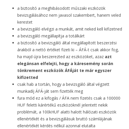
a biztosító a meghibásodott műszaki eszközök
bevizsgálásához nem javasol szakembert, hanem veled
kerestet
a bevizsgáló elvégzi a munkát, amit neked kell kifizetned
a bevizsgáló megállapítja a totálkárt
a biztosító a bevizsgáló által megállapított beszerzési
árakból a nettó értéket fizeti ki – ÁFÁ-t csak akkor fog,
ha majd újra beszerezted az eszközöket, azaz
azt
elegánsan elfelejti, hogy a káresemény során
tönkrement eszközök ÁFÁját te már egyszer
kifizetted
csak hab a tortán, hogy a bevizsgáló által végzett
munkadíj ÁFÁ-ját sem fizették meg
fura mód ez a kifogás / ÁFA nem fizetés csak a 100000
HUF feletti kárértékű eszközöknél jelentett nekik
problémát, a 100kHUF alatti halott hálózati eszközök
ellenértékét és a bevizsgálásuk bruttó számlájának
ellenértékét kérdés nélkül azonnal elutalta