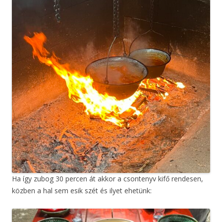
Ha így zubog 30 percen át akkor a csontenyv kifő rendesen,
közben a hal sem esik szét és ilyet ehetünk: