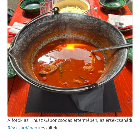
A fotók az Tinusz Gábor csodás éttermében, az érsekcsanádi
Rév csárdában
készültek.