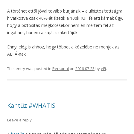
A történet ettől jóval tovább burjánzik – alulbiztosítottságra
hivatkozva csak 40%-át fizetik a 100kHUF feletti kárnak úgy,
hogy a biztosítás megkötésekor nem én mértem fel az
ingatlant, hanem a saját szakértőjük.
Ennyi elég is ahhoz, hogy többet a közelébe ne menjek az
ALFÁ-nak.
This entry was posted in
Personal
on
2026-07-23
by
eFi
.
Kantűz #WHATIS
Leave a reply