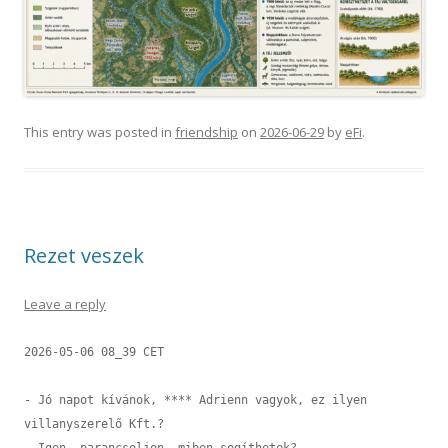
This entry was posted in
friendship
on
2026-06-29
by
eFi
.
Rezet veszek
Leave a reply
2026-05-06 08_39 CET

- Jó napot kívánok, **** Adrienn vagyok, ez ilyen 
villanyszerelő Kft.?

- Igen, parancsoljon, miben segíthetek?
