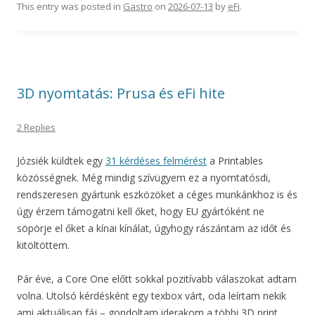
This entry was posted in
Gastro
on
2026-07-13
by
eFi
.
3D nyomtatás: Prusa és eFi hite
2 Replies
Józsiék küldtek egy
31 kérdéses felmérést
a Printables
közösségnek. Még mindig szívügyem ez a nyomtatósdi,
rendszeresen gyártunk eszközöket a céges munkánkhoz is és
úgy érzem támogatni kell őket, hogy EU gyártóként ne
söpörje el őket a kínai kínálat, úgyhogy rászántam az időt és
kitöltöttem.
Pár éve, a Core One előtt sokkal pozitívabb válaszokat adtam
volna. Utolsó kérdésként egy texbox várt, oda leírtam nekik
ami aktuálisan fáj – gondoltam iderakom a többi 3D print