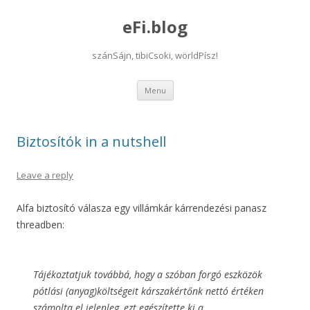
eFi.blog
szánSájn, tibiCsoki, wörldPísz!
Skip
Menu
to
content
Biztosítók in a nutshell
Leave a reply
Alfa biztosító válasza egy villámkár kárrendezési panasz
threadben:
Tájékoztatjuk továbbá, hogy a szóban forgó eszközök
pótlási (anyag)költségeit kárszakértőnk nettó értéken
számolta el jelenleg, ezt egészítette ki a