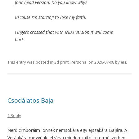
four-head version. Do you know why?
Because I’m starting to lose my faith.
Fingers crossed that with INDX version it will come
back.
This entry was posted in
3d print
,
Personal
on
2026-07-08
by
eFi
.
Csodálatos Baja
1 Reply
Nerd cimboráim jönnek nemsokára egy éjszakára Bajára. A
Veránkára megyünk, elzárva minden zajtól a természetben