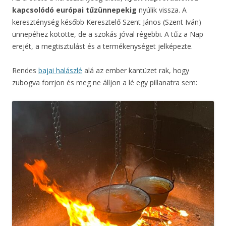
kapcsolódó európai tűzünnepekig
nyúlik vissza. A
kereszténység később Keresztelő Szent János (Szent Iván)
ünnepéhez kötötte, de a szokás jóval régebbi. A tűz a Nap
erejét, a megtisztulást és a termékenységet jelképezte.
Rendes
bajai halászlé
alá az ember kantüzet rak, hogy
zubogva forrjon és meg ne álljon a lé egy pillanatra sem: