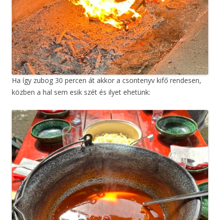
Ha így zubog 30 percen át akkor a csontenyv kifő rendesen,
közben a hal sem esik szét és ilyet ehetünk: