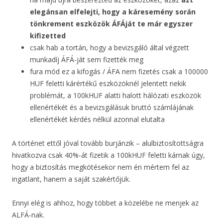
elegánsan elfelejti, hogy a káresemény során
tönkrement eszközök ÁFÁját te már egyszer
kifizetted
csak hab a tortán, hogy a bevizsgáló által végzett
munkadíj ÁFÁ-ját sem fizették meg
fura mód ez a kifogás / ÁFA nem fizetés csak a 100000
HUF feletti kárértékű eszközöknél jelentett nekik
problémát, a 100kHUF alatti halott hálózati eszközök
ellenértékét és a bevizsgálásuk bruttó számlájának
ellenértékét kérdés nélkül azonnal elutalta
A történet ettől jóval tovább burjánzik – alulbiztosítottságra
hivatkozva csak 40%-át fizetik a 100kHUF feletti kárnak úgy,
hogy a biztosítás megkötésekor nem én mértem fel az
ingatlant, hanem a saját szakértőjük.
Ennyi elég is ahhoz, hogy többet a közelébe ne menjek az
ALFÁ-nak.