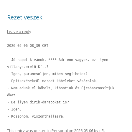
Rezet veszek
Leave a reply
2026-05-06 08_39 CET

- Jó napot kívánok, **** Adrienn vagyok, ez ilyen 
villanyszerelő Kft.?

- Igen, parancsoljon, miben segíthetek?

- Építkezésekről maradt kábeleket vásárolok.

- Nem adunk el kábelt, kibontjuk és újrahasznosítjuk 
őket.

- De ilyen dirib-darabokat is?

- Igen.

This entry was posted in
Personal
on
2026-05-06
by
eFi
.