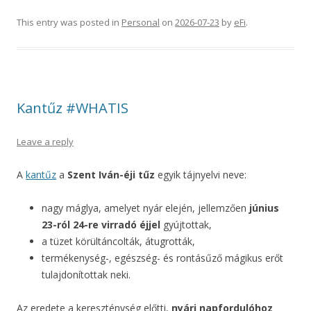
This entry was posted in
Personal
on
2026-07-23
by
eFi
.
Kantűz #WHATIS
Leave a reply
A
kantűz
a
Szent Iván-éji tűz
egyik tájnyelvi neve:
nagy máglya, amelyet nyár elején, jellemzően
június
23-ról 24-re virradó éjjel
gyújtottak,
a tüzet körültáncolták, átugrották,
termékenység-, egészség- és rontásűző mágikus erőt
tulajdonítottak neki.
Az eredete a kereszténység előtti,
nyári napfordulóhoz