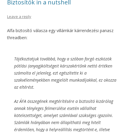
Biztosítók in a nutshell
Leave a reply
Alfa biztosító válasza egy villámkár kárrendezési panasz
threadben:
Tájékoztatjuk továbbá, hogy a szóban forgó eszközök
pótlási (anyag)költségeit kárszakértőnk nettó értéken
számolta el jelenleg, ezt egészítette ki a
szakvéleményekben megjelölt munkadíjakkal, ez okozza
az eltérést.
Az ÁFA összegének megtérítésére a biztosító kizárólag
annak tényleges felmerülése esetén vállalhat
kötelezettséget, amelyet számlával szükséges igazolni.
Számlák hiányában nem állapítható meg hitelt
érdemlően, hogy a helyreállítás megtörtént-e, illetve