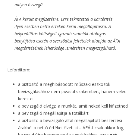
milyen összegű
ÁFA került megfizetésre. Erre tekintettel a kártérítés
ilyen esetben nettó értéken kerül megállapításra. A
helyreállítás költségeit igazoló számlák utólagos
benyújtása esetén a szerződési feltételek alapján az ÁFA
megtérítésének lehetősége ismételten megvizsgálható.
Lefordítom:
a biztosító a meghibásodott műszaki eszközök
bevizsgálásához nem javasol szakembert, hanem veled
kerestet
a bevizsgáló elvégzi a munkát, amit neked kell kifizetned
a bevizsgáló megállapítja a totálkárt
a biztosító a bevizsgáló által megállapított beszerzési
árakból a nettó értéket fizeti ki – ÁFÁ-t csak akkor fog,
ha majd újra beszerezted az eszközöket, azaz
azt