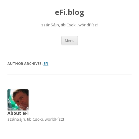
eFi.blog
szánSájn, tibiCsoki, wörldPísz!
Skip
Menu
to
content
AUTHOR ARCHIVES:
EFI
About eFi
szánSájn, tibiCsoki, wörldPísz!