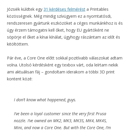
Józsiék küldtek egy
31 kérdéses felmérést
a Printables
közösségnek. Még mindig szívügyem ez a nyomtatósdi,
rendszeresen gyártunk eszközöket a céges munkánkhoz is és
úgy érzem támogatni kell őket, hogy EU gyártóként ne
söpörje el őket a kínai kínálat, úgyhogy rászántam az időt és
kitöltöttem.
Pár éve, a Core One előtt sokkal pozitívabb válaszokat adtam
volna. Utolsó kérdésként egy texbox várt, oda leírtam nekik
ami aktuálisan fáj – gondoltam iderakom a többi 3D print
kontent közé:
I don’t know what happened, guys.
I’ve been a loyal customer since the very first Prusa
nozzle. I’ve owned an MK2, MK3, MK3S, MK4, MK4S,
Mini, and now a Core One. But with the Core One, I’m