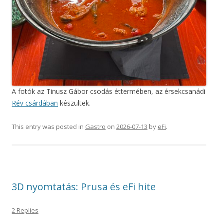
A fotók az Tinusz Gábor csodás éttermében, az érsekcsanádi
Rév csárdában
készültek.
This entry was posted in
Gastro
on
2026-07-13
by
eFi
.
3D nyomtatás: Prusa és eFi hite
2 Replies