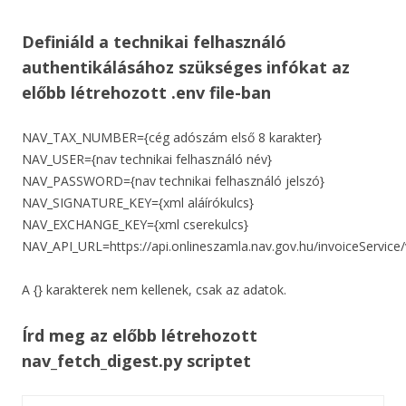
Definiáld a technikai felhasználó
authentikálásához szükséges infókat az
előbb létrehozott .env file-ban
NAV_TAX_NUMBER={cég adószám első 8 karakter}
NAV_USER={nav technikai felhasználó név}
NAV_PASSWORD={nav technikai felhasználó jelszó}
NAV_SIGNATURE_KEY={xml aláírókulcs}
NAV_EXCHANGE_KEY={xml cserekulcs}
NAV_API_URL=https://api.onlineszamla.nav.gov.hu/invoiceService
A {} karakterek nem kellenek, csak az adatok.
Írd meg az előbb létrehozott
nav_fetch_digest.py scriptet