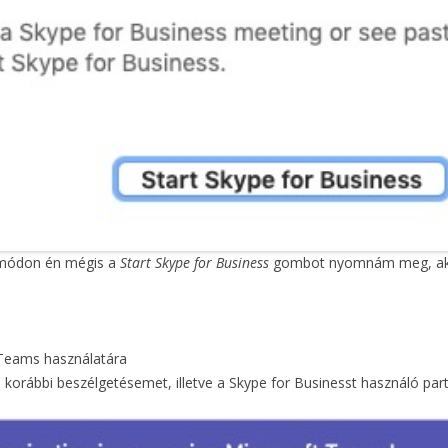
r módon én mégis a
Start Skype for Business
gombot nyomnám meg, akkor
 Teams használatára
korábbi beszélgetésemet, illetve a Skype for Businesst használó par