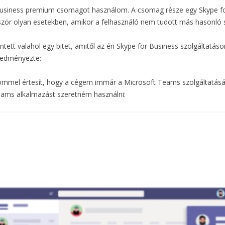
 business premium csomagot használom. A csomag része egy Skype fo
zör olyan esetekben, amikor a felhasználó nem tudott más hasonló sz
tett valahol egy bitet, amitől az én Skype for Business szolgáltatás
eredményezte:
römmel értesít, hogy a cégem immár a Microsoft Teams szolgáltatását
Teams alkalmazást szeretném használni: