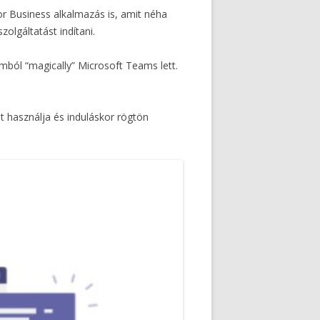
r Business alkalmazás is, amit néha
olgáltatást indítani.
omból “magically” Microsoft Teams lett.
 használja és induláskor rögtön