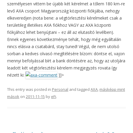
személyesen vittem be újabb két kérelmet a tőlem 180 km-re
levő AXA csoport Magyarország központi fiókjába, nehogy
elkeveredjen (nota bene: a végtörlesztési kérelmeket csak a
területileg illetékes AXA fiókhoz VAGY az AXA központi
fiókjához lehet benyújtani – ez áll az elutasító levélben).
Ennek egyenes következménye tehát, hogy még egyáltalán
nincs elásva a csatabárd, stay tuned! Végül, de nem utolsó
sorban a kedves olvasó megítélésére bízom: döntse el, vajon
mennyi befolyással bírt a bank döntésére az, hogy az utoljára
leadott két végtörlesztési kérelem megjegyzés rovata így
nézett ki:
]]>
This entry was posted in
Personal
and tagged
AXA
,
másképp mint
mások
on
2011-11-15
by
eFi
.