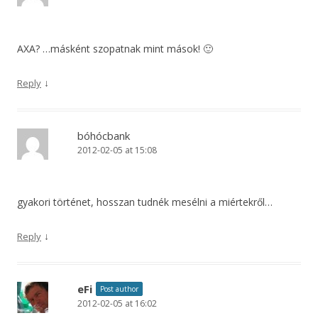
AXA? …másként szopatnak mint mások! 🙂
↓
Reply
bóhócbank
2012-02-05 at 15:08
gyakori történet, hosszan tudnék mesélni a miértekről…
↓
Reply
eFi
Post author
2012-02-05 at 16:02