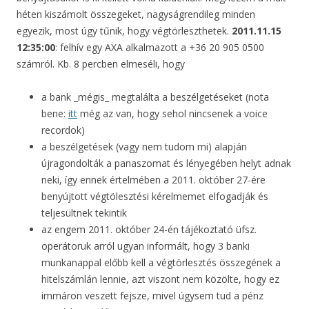
héten kiszámolt összegeket, nagyságrendileg minden
egyezik, most úgy tűnik, hogy végtörleszthetek.
2011.11.15
12:35:00
: felhív egy AXA alkalmazott a +36 20 905 0500
számról. Kb. 8 percben elmeséli, hogy
a bank _mégis_ megtalálta a beszélgetéseket (nota
bene:
itt
még az van, hogy sehol nincsenek a voice
recordok)
a beszélgetések (vagy nem tudom mi) alapján
újragondolták a panaszomat és lényegében helyt adnak
neki, így ennek értelmében a 2011. október 27-ére
benyújtott végtölesztési kérelmemet elfogadják és
teljesültnek tekintik
az engem 2011. október 24-én tájékoztató üfsz.
operátoruk arról ugyan informált, hogy 3 banki
munkanappal előbb kell a végtörlesztés összegének a
hitelszámlán lennie, azt viszont nem közölte, hogy ez
immáron veszett fejsze, mivel úgysem tud a pénz