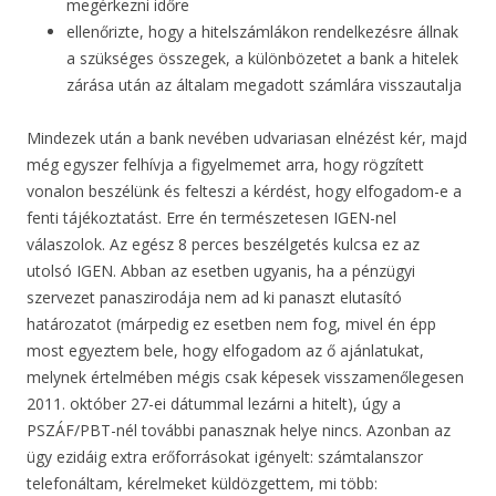
megérkezni időre
ellenőrizte, hogy a hitelszámlákon rendelkezésre állnak
a szükséges összegek, a különbözetet a bank a hitelek
zárása után az általam megadott számlára visszautalja
Mindezek után a bank nevében udvariasan elnézést kér, majd
még egyszer felhívja a figyelmemet arra, hogy rögzített
vonalon beszélünk és felteszi a kérdést, hogy elfogadom-e a
fenti tájékoztatást. Erre én természetesen IGEN-nel
válaszolok. Az egész 8 perces beszélgetés kulcsa ez az
utolsó IGEN. Abban az esetben ugyanis, ha a pénzügyi
szervezet panaszirodája nem ad ki panaszt elutasító
határozatot (márpedig ez esetben nem fog, mivel én épp
most egyeztem bele, hogy elfogadom az ő ajánlatukat,
melynek értelmében mégis csak képesek visszamenőlegesen
2011. október 27-ei dátummal lezárni a hitelt), úgy a
PSZÁF/PBT-nél további panasznak helye nincs. Azonban az
ügy ezidáig extra erőforrásokat igényelt: számtalanszor
telefonáltam, kérelmeket küldözgettem, mi több: