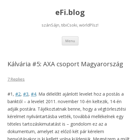
eFi.blog
szánSájn, tibiCsoki, wörldPísz!
Skip
Menu
to
content
Kálvária #5: AXA csoport Magyarország
7 Replies
#1,
#2
,
#3
,
#4
. Ma délelőtt ajánlott levelet hoz a postás a
banktól – a levelet 2011. november 10-én keltezik, 14-én
adják postára. Tájékoztatnak benne, hogy a végtörlesztési
kérelmet nyilvántartásba vették, továbbá mellékelnek egy
tételes tartozáskimutatást is – gondolom ez az a
dokumentum, amelyet az előző két pár kérelem
benyújtásakor is ki kellett volna küldeniük. Megnézem a múlt