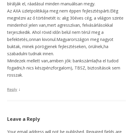
bírálják el, ráadásul minden manuálisan megy.
Az AXA üzletpolitikája meg nem éppen fejlesztéspárti.Elég
megnézni az ő történetét is: alig 30éves cég, a világon szinte
mindenhol jelen van,mert agresszívan, felvásárlásokkal
terjeszkedik. Ahol rövid időn belül nem térül meg a
befektetés,onnan kivonul.Magyarországon meg nagyot
buktak, minek pörögjenek fejlesztéseken, örülnek,ha
szabadulni tudnak innen.
Mindezek mellett van,amiben jók: bankszámla(ha el tudod
fogadni,h nics készpénzforgalom), TBSZ, biztosítások sem
rosszak.
↓
Reply
Leave a Reply
Your email address will not be published.
Required fields are