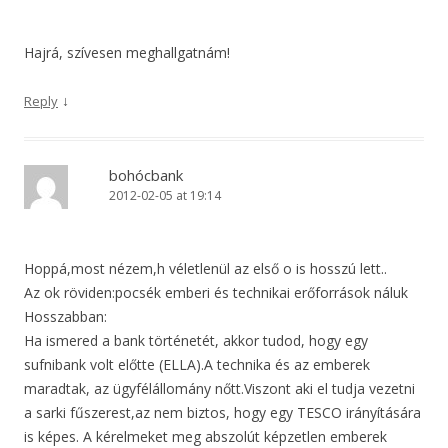
Hajrá, szívesen meghallgatnám!
↓
Reply
bohócbank
2012-02-05 at 19:14
Hoppá,most nézem,h véletlenül az első o is hosszú lett..
Az ok röviden:pocsék emberi és technikai erőforrások náluk
Hosszabban:
Ha ismered a bank történetét, akkor tudod, hogy egy
sufnibank volt előtte (ELLA).A technika és az emberek
maradtak, az ügyfélállomány nőtt.Viszont aki el tudja vezetni
a sarki fűszerest,az nem biztos, hogy egy TESCO irányítására
is képes. A kérelmeket meg abszolút képzetlen emberek