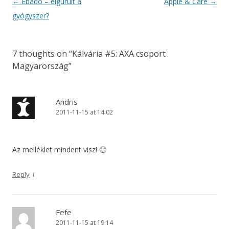
Post
←
Ebadó – elgurult a
Apple & Care
→
navigation
gyógyszer?
7 thoughts on “
Kálvária #5: AXA csoport
Magyarország
”
Andris
2011-11-15 at 14:02
Az melléklet mindent visz! 🙂
↓
Reply
Fefe
2011-11-15 at 19:14