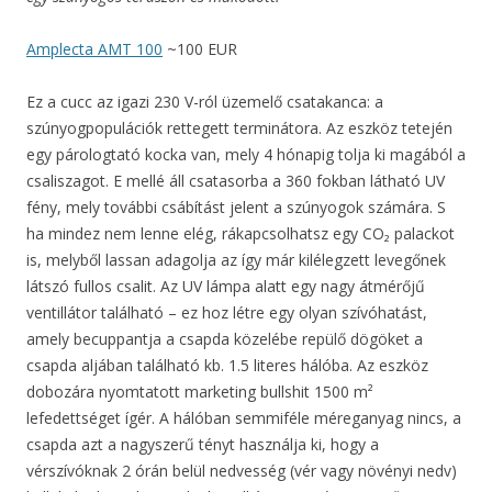
Amplecta AMT 100
~100 EUR
Ez a cucc az igazi 230 V-ról üzemelő csatakanca: a
szúnyogpopulációk rettegett terminátora. Az eszköz tetején
egy párologtató kocka van, mely 4 hónapig tolja ki magából a
csaliszagot. E mellé áll csatasorba a 360 fokban látható UV
fény, mely további csábítást jelent a szúnyogok számára. S
ha mindez nem lenne elég, rákapcsolhatsz egy CO₂ palackot
is, melyből lassan adagolja az így már kilélegzett levegőnek
látszó fullos csalit. Az UV lámpa alatt egy nagy átmérőjű
ventillátor található – ez hoz létre egy olyan szívóhatást,
amely becuppantja a csapda közelébe repülő dögöket a
csapda aljában található kb. 1.5 literes hálóba. Az eszköz
dobozára nyomtatott marketing bullshit 1500 m²
lefedettséget ígér. A hálóban semmiféle méreganyag nincs, a
csapda azt a nagyszerű tényt használja ki, hogy a
vérszívóknak 2 órán belül nedvesség (vér vagy növényi nedv)