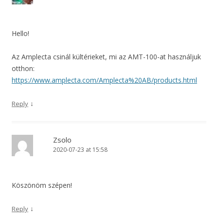
Hello!
Az Amplecta csinál kültérieket, mi az AMT-100-at használjuk
otthon:
https://www.amplecta.com/Amplecta%20AB/products.html
↓
Reply
Zsolo
2020-07-23 at 15:58
Köszönöm szépen!
↓
Reply