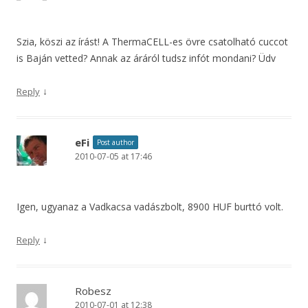
Szia, köszi az írást! A ThermaCELL-es övre csatolható cuccot
is Baján vetted? Annak az áráról tudsz infót mondani? Üdv
↓
Reply
eFi
Post author
2010-07-05 at 17:46
Igen, ugyanaz a Vadkacsa vadászbolt, 8900 HUF burttó volt.
↓
Reply
Robesz
2010-07-01 at 12:38