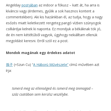
Angelday
postjában
az indoor a fókusz – katt át, ha arra is
kíváncsi vagy (érdemes, gyűlik a sok hasznos kontent a
commentekben). Aki kis hazánkban él, az tudja, hogy a nagy
esőzés miatt keletkezett rengeteg pangó vízben szúnyogok
csilliárdjai kelnek ki naponta. Ez mondjuk a békáknak tök jó,
de én nem kétéltűből vagyok, úgyhogy nekiálltam ellenük
megoldást keresni. Erről szól ez a post.
Mondok magának egy érdekes adatot
孫子
(=Szun Cu) “
A Háború Művészete”
című művében azt
írja:
Ismerd meg az ellenséged és ismerd meg önmagad –
száz csatában sem kerülsz veszélybe.