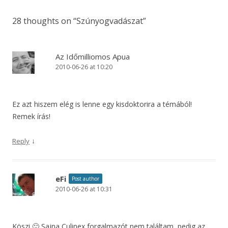
28 thoughts on “
Szúnyogvadászat
”
Az Időmilliomos Apua
2010-06-26 at 10:20
Ez azt hiszem elég is lenne egy kisdoktorira a témából!
Remek írás!
↓
Reply
eFi
Post author
2010-06-26 at 10:31
Köszi 🙂 Sajna Culinex forgalmazót nem találtam, pedig az