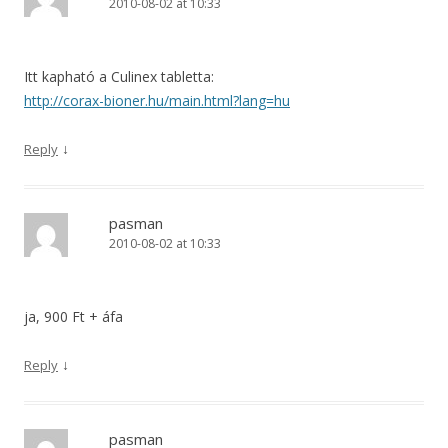
2010-08-02 at 10:33
Itt kapható a Culinex tabletta:
http://corax-bioner.hu/main.html?lang=hu
↓
Reply
pasman
2010-08-02 at 10:33
ja, 900 Ft + áfa
↓
Reply
pasman