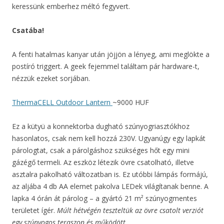
keressünk emberhez méltó fegyvert.
Csatába!
A fenti hatalmas kanyar után jöjjön a lényeg, ami meglökte a
postíró triggert. A geek fejemmel találtam pár hardware-t,
nézzük ezeket sorjában.
ThermaCELL Outdoor Lantern
~9000 HUF
Ez a kütyü a konnektorba dugható szúnyogriasztókhoz
hasonlatos, csak nem kell hozzá 230V. Ugyanúgy egy lapkát
párologtat, csak a párolgáshoz szükséges hőt egy mini
gázégő termeli. Az eszköz létezik övre csatolható, illetve
asztalra pakolható változatban is. Ez utóbbi lámpás formájú,
az aljába 4 db AA elemet pakolva LEDek világítanak benne. A
lapka 4 órán át párolog – a gyártó 21 m² szúnyogmentes
területet ígér.
Múlt hétvégén teszteltük az övre csatolt verziót
egy szúnyogos teraszon és működött.