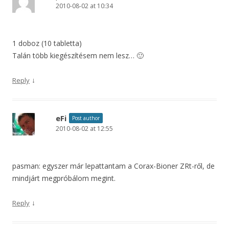
2010-08-02 at 10:34
1 doboz (10 tabletta)
Talán több kiegészítésem nem lesz… 🙂
↓
Reply
eFi
Post author
2010-08-02 at 12:55
pasman: egyszer már lepattantam a Corax-Bioner ZRt-ről, de
mindjárt megpróbálom megint.
↓
Reply