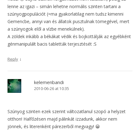
lenne az igazi – simán lehetne normális szinten tartani a
szúnyogpopulációt (=ma gyakorlatilag nem tudsz kimenni
Gemencbe, annyi van és állatok pusztulnak tömegével, mert
a szúnyogok elől a vízbe menekülnek).
A zöldek inkább a békákat védik és bojkottálják az egyébként
génmanipulált bacis tabletták terjesztését :S
↓
Reply
kelemenbandi
2010-06-26 at 10:35
Szúnyog szinten ezek szerint változatlanul szopó a helyzet
otthon! Halfőzésen majd pálinkát izzadunk, akkor nem
jönnek, és literenként párezerből megvagy! 😀