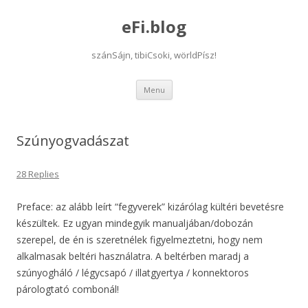
eFi.blog
szánSájn, tibiCsoki, wörldPísz!
Skip
Menu
to
content
Szúnyogvadászat
28 Replies
Preface: az alább leírt “fegyverek” kizárólag kültéri bevetésre
készültek. Ez ugyan mindegyik manualjában/dobozán
szerepel, de én is szeretnélek figyelmeztetni, hogy nem
alkalmasak beltéri használatra. A beltérben maradj a
szúnyogháló / légycsapó / illatgyertya / konnektoros
párologtató combonál!