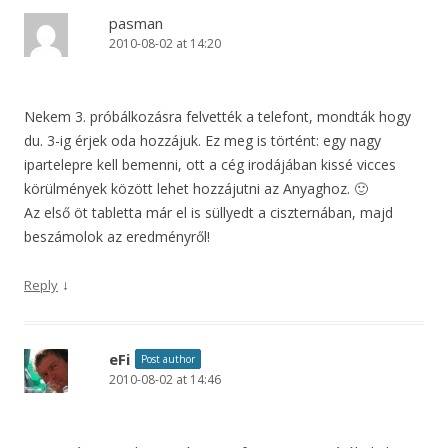
pasman
2010-08-02 at 14:20
Nekem 3. próbálkozásra felvették a telefont, mondták hogy
du. 3-ig érjek oda hozzájuk. Ez meg is történt: egy nagy
ipartelepre kell bemenni, ott a cég irodájában kissé vicces
körülmények között lehet hozzájutni az Anyaghoz. 🙂
Az első öt tabletta már el is süllyedt a ciszternában, majd
beszámolok az eredményről!
↓
Reply
eFi
Post author
2010-08-02 at 14:46