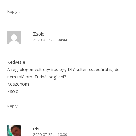
↓
Reply
Zsolo
2020-07-22 at 04:44
Kedves eFi!
A régi blogon volt egy írás egy DIY kültéri csapdáról is, de
nem találom. Tudnál segíteni?
Köszönöm!
Zsolo
↓
Reply
eFi
2020-07-22 at 10:00