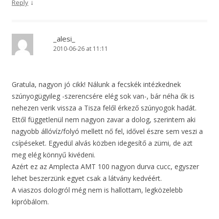
↓
Reply
_alesi_
2010-06-26 at 11:11
Gratula, nagyon jó cikk! Nálunk a fecskék intézkednek
szúnyogügyileg -szerencsére elég sok van-, bár néha ők is
nehezen verik vissza a Tisza felől érkező szúnyogok hadát.
Ettől függetlenül nem nagyon zavar a dolog, szerintem aki
nagyobb állóvíz/folyó mellett nő fel, idővel észre sem veszi a
csípéseket. Egyedül alvás közben idegesítő a zümi, de azt
meg elég könnyű kivédeni.
Azért ez az Amplecta AMT 100 nagyon durva cucc, egyszer
lehet beszerzünk egyet csak a látvány kedvéért.
A viaszos dologról még nem is hallottam, legközelebb
kipróbálom.