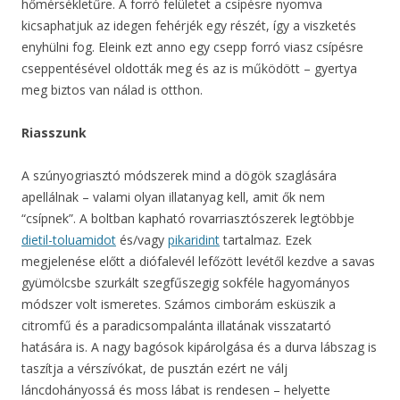
hőmérsékletűre. A forró felületet a csípésre nyomva
kicsaphatjuk az idegen fehérjék egy részét, így a viszketés
enyhülni fog. Eleink ezt anno egy csepp forró viasz csípésre
cseppentésével oldották meg és az is működött – gyertya
meg biztos van nálad is otthon.
Riasszunk
A szúnyogriasztó módszerek mind a dögök szaglására
apellálnak – valami olyan illatanyag kell, amit ők nem
“csípnek”. A boltban kapható rovarriasztószerek legtöbbje
dietil-toluamidot
és/vagy
pikaridint
tartalmaz. Ezek
megjelenése előtt a diófalevél lefőzött levétől kezdve a savas
gyümölcsbe szurkált szegfűszegig sokféle hagyományos
módszer volt ismeretes. Számos cimborám esküszik a
citromfű és a paradicsompalánta illatának visszatartó
hatására is. A nagy bagósok kipárolgása és a durva lábszag is
taszítja a vérszívókat, de pusztán ezért ne válj
láncdohányossá és moss lábat is rendesen – helyette