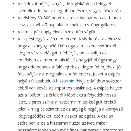
Az áldozat hőjét, szagát, de leginkább a kilélegzett
szén-dioxidot veszik legjobban észre, s így találnak ránk.
A nőstény 30-300 petét rak, ezekből pár nap alatt lárva
lesz, akikből 4-7 nap alatt kelnek ki a szúnyogállatok.
A hímek pár napig élnek, szex után végük.
A csípést egyáltalán nem érzed. A viszketést az okozza,
hogy a szúnyog beléd köp egy, a mi szervezetünktől
idegen véralvadásgátló fehérjét, ami kiváltja az
emlősben az immunreakciót. Ez nagyjából úgy megy,
hogy odamennek a falósejtek az idegen fehérjéhez, jól
felzabálják azt meghalnak. A fehérvérsejteket a csípés
helyén felszabaduló
hisztamin
“hívja oda” (btw sokszor
ebből van kevés az impotens pasiknak). A csípés helyén
azt a “búbot” az érfalból kilépő extra folyadék hozza
létre, a piros szín is a hisztamin miatt kitágult erektől
jelenik meg és szintén ez az anyag birizgálja a környező
idegvégződéseket, ezért viszket az egész. A csalán
szőreiben is ez a hisztamin húzza az ívet, mikor
hozzáérsz (abban van még fincsi hangyasav, szerotonin