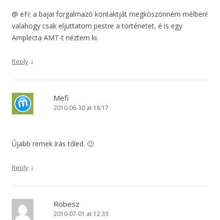
@ eFi: a bajai forgalmazó kontaktját megköszönném mélben!
valahogy csak eljuttatom pestre a történetet, é is egy
Amplecta AMT-t néztem ki.
↓
Reply
Mefi
2010-06-30 at 18:17
Újabb remek írás tőled. 🙂
↓
Reply
Robesz
2010-07-01 at 12:33