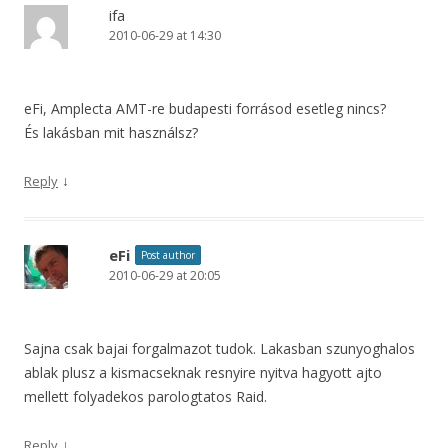
ifa
2010-06-29 at 14:30
eFi, Amplecta AMT-re budapesti forrásod esetleg nincs?
És lakásban mit használsz?
↓
Reply
eFi
Post author
2010-06-29 at 20:05
Sajna csak bajai forgalmazot tudok. Lakasban szunyoghalos
ablak plusz a kismacseknak resnyire nyitva hagyott ajto
mellett folyadekos parologtatos Raid.
↓
Reply