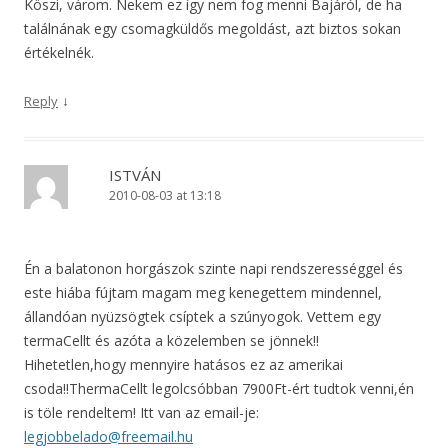
Köszi, várom. Nekem ez így nem fog menni Bajáról, de ha
találnának egy csomagküldős megoldást, azt biztos sokan
értékelnék.
↓
Reply
ISTVÁN
2010-08-03 at 13:18
Én a balatonon horgászok szinte napi rendszerességgel és
este hiába fújtam magam meg kenegettem mindennel,
állandóan nyüzsögtek csíptek a szúnyogok. Vettem egy
termaCellt és azóta a közelemben se jönnek!!
Hihetetlen,hogy mennyire hatásos ez az amerikai
csoda!!ThermaCellt legolcsóbban 7900Ft-ért tudtok venni,én
is töle rendeltem! Itt van az email-je:
legjobbelado@freemail.hu