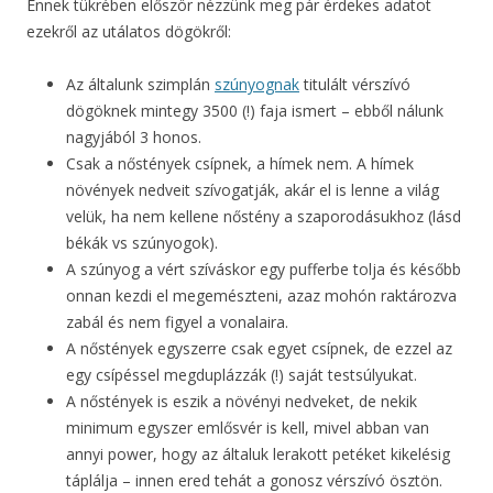
Ennek tükrében először nézzünk meg pár érdekes adatot
ezekről az utálatos dögökről:
Az általunk szimplán
szúnyognak
titulált vérszívó
dögöknek mintegy 3500 (!) faja ismert – ebből nálunk
nagyjából 3 honos.
Csak a nőstények csípnek, a hímek nem. A hímek
növények nedveit szívogatják, akár el is lenne a világ
velük, ha nem kellene nőstény a szaporodásukhoz (lásd
békák vs szúnyogok).
A szúnyog a vért szíváskor egy pufferbe tolja és később
onnan kezdi el megemészteni, azaz mohón raktározva
zabál és nem figyel a vonalaira.
A nőstények egyszerre csak egyet csípnek, de ezzel az
egy csípéssel megduplázzák (!) saját testsúlyukat.
A nőstények is eszik a növényi nedveket, de nekik
minimum egyszer emlősvér is kell, mivel abban van
annyi power, hogy az általuk lerakott petéket kikelésig
táplálja – innen ered tehát a gonosz vérszívó ösztön.