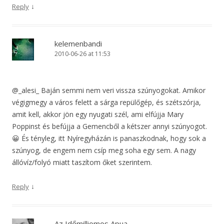
↓
Reply
kelemenbandi
2010-06-26 at 11:53
@_alesi_ Baján semmi nem veri vissza szúnyogokat. Amikor
végigmegy a város felett a sárga repülőgép, és szétszórja,
amit kell, akkor jön egy nyugati szél, ami elfújja Mary
Poppinst és befújja a Gemencből a kétszer annyi szúnyogot.
😀 És tényleg, itt Nyíregyházán is panaszkodnak, hogy sok a
szúnyog, de engem nem csíp meg soha egy sem. A nagy
állóvíz/folyó miatt taszítom őket szerintem.
↓
Reply
Az Időmilliomos Apua