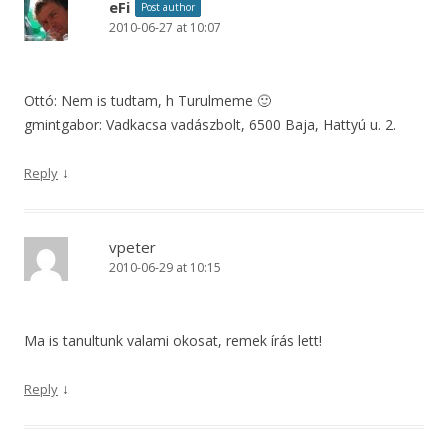
eFi
Post author
2010-06-27 at 10:07
Ottó: Nem is tudtam, h Turulmeme 🙂
gmintgabor: Vadkacsa vadászbolt, 6500 Baja, Hattyú u. 2.
↓
Reply
vpeter
2010-06-29 at 10:15
Ma is tanultunk valami okosat, remek írás lett!
↓
Reply