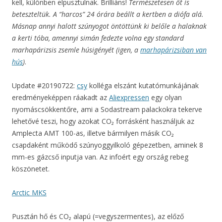
kell, különben elpusztulnak. Brilliáns!
Természetesen őt is
beteszteltük. A “harcos” 24 órára beállt a kertben a diófa alá.
Másnap annyi halott szúnyogot öntöttünk ki belőle a halaknak
a kerti tóba, amennyi simán fedezte volna egy standard
marhapárizsis zsemle húsigényét (igen, a
marhapárizsiban van
hús
)
.
Update #20190722:
csy
kolléga elszánt kutatómunkájának
eredményeképpen ráakadt az
Aliexpressen
egy olyan
nyomáscsökkentőre, ami a Sodastream palackokra tekerve
lehetővé teszi, hogy azokat CO₂ forrásként használjuk az
Amplecta AMT 100-as, illetve bármilyen másik CO₂
csapdaként működő szúnyoggyilkoló gépezetben, aminek 8
mm-es gázcső inputja van. Az infoért egy ország rebeg
köszönetet.
Arctic MKS
Pusztán hő és CO₂ alapú (=vegyszermentes), az előző