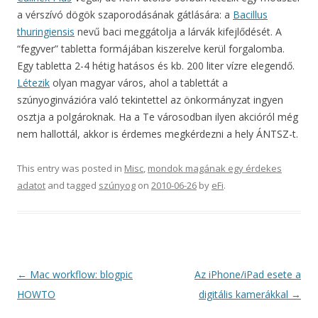
a vérszívó dögök szaporodásának gátlására: a
Bacillus
thuringiensis
nevű baci meggátolja a lárvák kifejlődését. A
“fegyver” tabletta formájában kiszerelve kerül forgalomba.
Egy tabletta 2-4 hétig hatásos és kb. 200 liter vízre elegendő.
Létezik
olyan magyar város, ahol a tablettát a
szúnyoginvázióra való tekintettel az önkormányzat ingyen
osztja a polgároknak. Ha a Te városodban ilyen akcióról még
nem hallottál, akkor is érdemes megkérdezni a hely ÁNTSZ-t.
This entry was posted in
Misc
,
mondok magának egy érdekes
adatot
and tagged
szúnyog
on
2010-06-26
by
eFi
.
Post
←
Mac workflow: blogpic
Az iPhone/iPad esete a
navigation
HOWTO
digitális kamerákkal
→