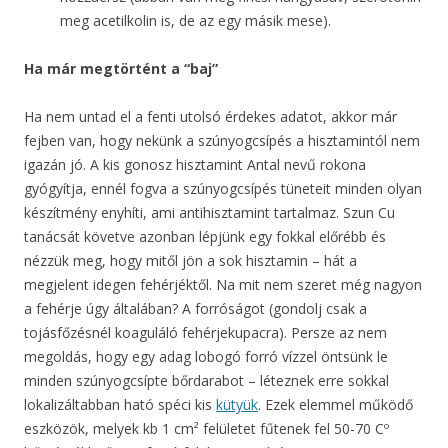
meg acetilkolin is, de az egy másik mese).
Ha már megtörtént a “baj”
Ha nem untad el a fenti utolsó érdekes adatot, akkor már
fejben van, hogy nekünk a szúnyogcsípés a hisztamintól nem
igazán jó. A kis gonosz hisztamint Antal nevű rokona
gyógyítja, ennél fogva a szúnyogcsípés tüneteit minden olyan
készítmény enyhíti, ami antihisztamint tartalmaz. Szun Cu
tanácsát követve azonban lépjünk egy fokkal előrébb és
nézzük meg, hogy mitől jön a sok hisztamin – hát a
megjelent idegen fehérjéktől. Na mit nem szeret még nagyon
a fehérje úgy általában? A forróságot (gondolj csak a
tojásfőzésnél koaguláló fehérjekupacra). Persze az nem
megoldás, hogy egy adag lobogó forró vízzel öntsünk le
minden szúnyogcsípte bőrdarabot – léteznek erre sokkal
lokalizáltabban ható spéci kis
kütyük
. Ezek elemmel működő
eszközök, melyek kb 1 cm² felületet fűtenek fel 50-70 Cº