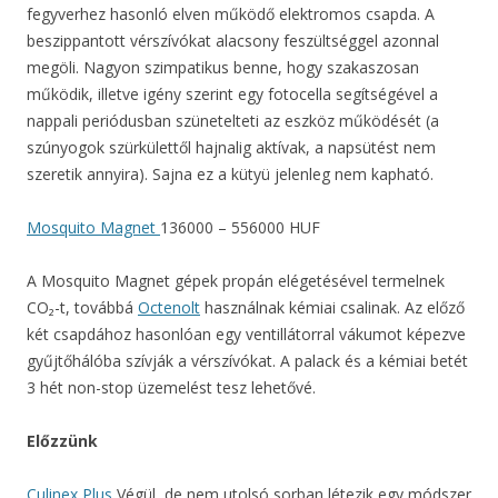
fegyverhez hasonló elven működő elektromos csapda. A
beszippantott vérszívókat alacsony feszültséggel azonnal
megöli. Nagyon szimpatikus benne, hogy szakaszosan
működik, illetve igény szerint egy fotocella segítségével a
nappali periódusban szünetelteti az eszköz működését (a
szúnyogok szürkülettől hajnalig aktívak, a napsütést nem
szeretik annyira). Sajna ez a kütyü jelenleg nem kapható.
Mosquito Magnet
136000 – 556000 HUF
A Mosquito Magnet gépek propán elégetésével termelnek
CO₂-t, továbbá
Octenolt
használnak kémiai csalinak. Az előző
két csapdához hasonlóan egy ventillátorral vákumot képezve
gyűjtőhálóba szívják a vérszívókat. A palack és a kémiai betét
3 hét non-stop üzemelést tesz lehetővé.
Előzzünk
Culinex Plus
Végül, de nem utolsó sorban létezik egy módszer