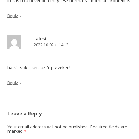
írok is róla bővebben meg lesz normális #homeaut kontent is.
↓
Reply
_alesi_
2022-10-02 at 14:13
hajrá, sok sikert az “új” vizeken!
↓
Reply
Leave a Reply
Your email address will not be published.
Required fields are
marked
*