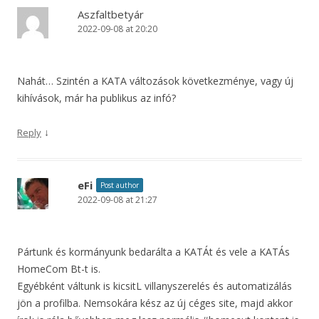
Aszfaltbetyár
2022-09-08 at 20:20
Nahát… Szintén a KATA változások következménye, vagy új
kihívások, már ha publikus az infó?
↓
Reply
eFi
Post author
2022-09-08 at 21:27
Pártunk és kormányunk bedarálta a KATÁt és vele a KATÁs
HomeCom Bt-t is.
Egyébként váltunk is kicsitL villanyszerelés és automatizálás
jön a profilba. Nemsokára kész az új céges site, majd akkor