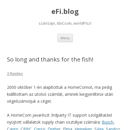
eFi.blog
szánSájn, tibiCsoki, wörldPísz!
Skip
Menu
to
content
So long and thanks for the fish!
3 Replies
2000 október 1-én alapítottuk a HomeComot, ma pedig
kiállítottam az utolsó számlát, aminek kiegyenlítése után
végelszámoljuk a céget.
A HomeCom javarészt 3rdparty IT support szolgáltatást
nyújtott vállalatok supply chain osztályai számára:
Busch
,
Capro
,
CBBC
,
Cressi
,
Dreher
,
Elma
,
Heineken
,
Sága
,
Sandoz
,