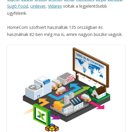
Sugó Food
,
Unilever
,
Vidarex
voltak a legjelentősebb
ügyfeleink.
HomeCom szoftvert használtak 135 országban és
használnak 82-ben még ma is, amire nagyon büszke vagyok.