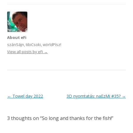
About eFi
szánSájn, tibiCsoki, wörldPísz!
View all posts by eFi
→
Post
←
Towel day 2022
3D nyomtatás: naEzMi #35?
→
navigation
3 thoughts on “
So long and thanks for the fish!
”