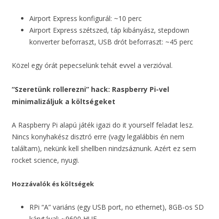
Airport Express konfigurál: ~10 perc
Airport Express szétszed, táp kibányász, stepdown
konverter beforraszt, USB drót beforraszt: ~45 perc
Közel egy órát pepecselünk tehát evvel a verzióval.
“Szeretünk rollerezni” hack: Raspberry Pi-vel
minimalizáljuk a költségeket
A Raspberry Pi alapú játék igazi do it yourself feladat lesz.
Nincs konyhakész disztró erre (vagy legalábbis én nem
találtam), nekünk kell shellben nindzsáznunk. Azért ez sem
rocket science, nyugi.
Hozzávalók és költségek
RPi “A” variáns (egy USB port, no ethernet), 8GB-os SD
kárytával: ~9600 HUF