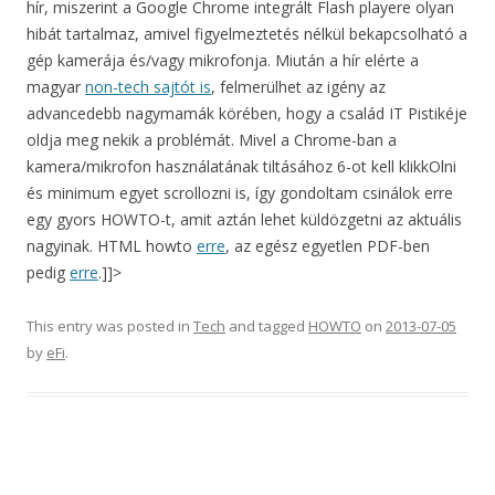
hír, miszerint a Google Chrome integrált Flash playere olyan
hibát tartalmaz, amivel figyelmeztetés nélkül bekapcsolható a
gép kamerája és/vagy mikrofonja. Miután a hír elérte a
magyar
non-tech sajtót is
, felmerülhet az igény az
advancedebb nagymamák körében, hogy a család IT Pistikéje
oldja meg nekik a problémát. Mivel a Chrome-ban a
kamera/mikrofon használatának tiltásához 6-ot kell klikkOlni
és minimum egyet scrollozni is, így gondoltam csinálok erre
egy gyors HOWTO-t, amit aztán lehet küldözgetni az aktuális
nagyinak. HTML howto
erre
, az egész egyetlen PDF-ben
pedig
erre
.]]>
This entry was posted in
Tech
and tagged
HOWTO
on
2013-07-05
by
eFi
.