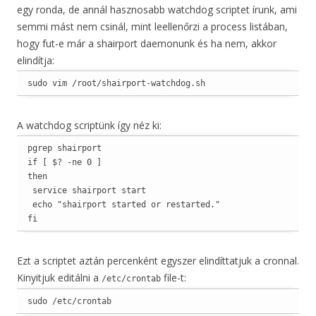
egy ronda, de annál hasznosabb watchdog scriptet írunk, ami
semmi mást nem csinál, mint leellenőrzi a process listában,
hogy fut-e már a shairport daemonunk és ha nem, akkor
elindítja:
sudo vim /root/shairport-watchdog.sh
A watchdog scriptünk így néz ki:
pgrep shairport

if [ $? -ne 0 ]

then

 service shairport start

 echo "shairport started or restarted."

fi
Ezt a scriptet aztán percenként egyszer elindíttatjuk a cronnal.
Kinyitjuk editálni a
file-t:
/etc/crontab
sudo /etc/crontab