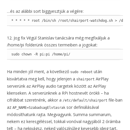
…és az alábbi sort biggyesztjük a végére:
* * * * * root /bin/sh /root/shairport-watchdog.sh > /dev/
12. Jog fix Végül Stanislav tanácsára még megfixáljuk a
/home/pi folderünk összes termeiben a jogokat:
sudo chown -R pi:pi /home/pi/
Ha minden jól ment, a következő
után
sudo reboot
kisvártatva meg kell, hogy jelenjen a
AirPlay
shairport
serverünk az AirPlay audio targetek között az AirPlay
klienseken. A serverünknek a RPi hostnevét örökli – ha
cifrábbat szeretnénk, akkor a
file-ban
/etc/default/shairport
az
sor definiálásával
AP_NAME=SzabadsagElvtasrak
módosíthatunk rajta. Megvagyunk. Summa summarum,
nekem ez keresgéléssel, tokkal-vonóval nagyjából 2 órámba
telt – ha nekivágsz, neked valószínűleg kevesebb ideig tart,