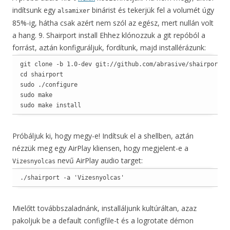
indítsunk egy
binárist és tekerjük fel a volumét úgy
alsamixer
85%-ig, hátha csak azért nem szól az egész, mert nullán volt
a hang. 9. Shairport install Ehhez klónozzuk a git repóból a
forrást, aztán konfiguráljuk, fordítunk, majd installérázunk:
git clone -b 1.0-dev git://github.com/abrasive/shairport.gi
cd shairport

sudo ./configure

sudo make

sudo make install
Próbáljuk ki, hogy megy-e! Indítsuk el a shellben, aztán
nézzük meg egy AirPlay kliensen, hogy megjelent-e a
nevű AirPlay audio target:
Vizesnyolcas
./shairport -a 'Vizesnyolcas'
Mielőtt továbbszaladnánk, installáljunk kultúráltan, azaz
pakoljuk be a default configfile-t és a logrotate démon