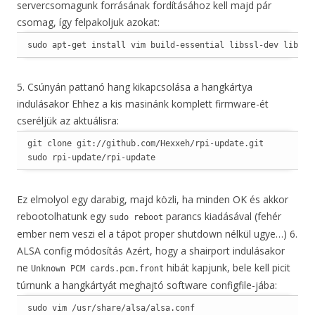
servercsomagunk forrásának fordításához kell majd pár
csomag, így felpakoljuk azokat:
sudo apt-get install vim build-essential libssl-dev libcry
5. Csúnyán pattanó hang kikapcsolása a hangkártya
indulásakor Ehhez a kis masinánk komplett firmware-ét
cseréljük az aktuálisra:
git clone git://github.com/Hexxeh/rpi-update.git

sudo rpi-update/rpi-update
Ez elmolyol egy darabig, majd közli, ha minden OK és akkor
rebootolhatunk egy
parancs kiadásával (fehér
sudo reboot
ember nem veszi el a tápot proper shutdown nélkül ugye…) 6.
ALSA config módosítás Azért, hogy a shairport indulásakor
ne
hibát kapjunk, bele kell picit
Unknown PCM cards.pcm.front
túrnunk a hangkártyát meghajtó software configfile-jába:
sudo vim /usr/share/alsa/alsa.conf