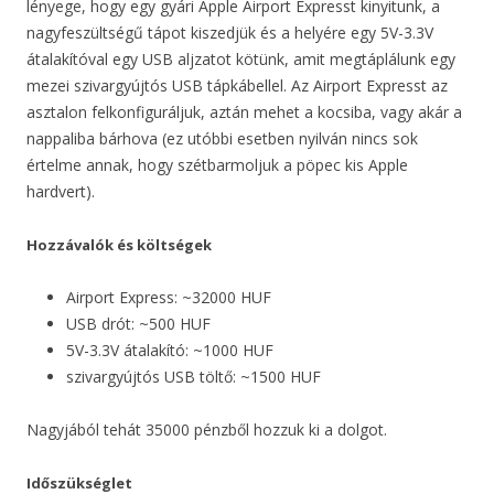
lényege, hogy egy gyári Apple Airport Expresst kinyitunk, a
nagyfeszültségű tápot kiszedjük és a helyére egy 5V-3.3V
átalakítóval egy USB aljzatot kötünk, amit megtáplálunk egy
mezei szivargyújtós USB tápkábellel. Az Airport Expresst az
asztalon felkonfiguráljuk, aztán mehet a kocsiba, vagy akár a
nappaliba bárhova (ez utóbbi esetben nyilván nincs sok
értelme annak, hogy szétbarmoljuk a pöpec kis Apple
hardvert).
Hozzávalók és költségek
Airport Express: ~32000 HUF
USB drót: ~500 HUF
5V-3.3V átalakító: ~1000 HUF
szivargyújtós USB töltő: ~1500 HUF
Nagyjából tehát 35000 pénzből hozzuk ki a dolgot.
Időszükséglet