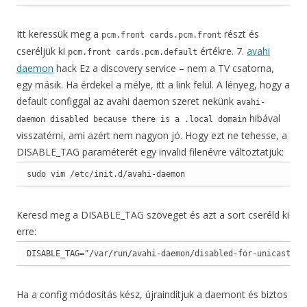
Itt keressük meg a
részt és
pcm.front cards.pcm.front
cseréljük ki
értékre. 7.
avahi
pcm.front cards.pcm.default
daemon
hack Ez a discovery service – nem a TV csatorna,
egy másik. Ha érdekel a mélye, itt a link felül. A lényeg, hogy a
default configgal az avahi daemon szeret nekünk
avahi-
hibával
daemon disabled because there is a .local domain
visszatérni, ami azért nem nagyon jó. Hogy ezt ne tehesse, a
DISABLE_TAG paraméterét egy invalid filenévre változtatjuk:
sudo vim /etc/init.d/avahi-daemon
Keresd meg a DISABLE_TAG szöveget és azt a sort cseréld ki
erre:
DISABLE_TAG="/var/run/avahi-daemon/disabled-for-unicast-lo
Ha a config módosítás kész, újraindítjuk a daemont és biztos