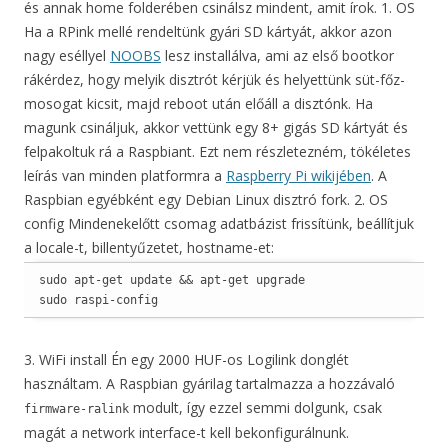
és annak home folderében csinálsz mindent, amit írok. 1. OS
Ha a RPink mellé rendeltünk gyári SD kártyát, akkor azon
nagy eséllyel
NOOBS
lesz installálva, ami az első bootkor
rákérdez, hogy melyik disztrót kérjük és helyettünk süt-főz-
mosogat kicsit, majd reboot után előáll a disztónk. Ha
magunk csináljuk, akkor vettünk egy 8+ gigás SD kártyát és
felpakoltuk rá a Raspbiant. Ezt nem részletezném, tökéletes
leírás van minden platformra a
Raspberry Pi wikijében
. A
Raspbian egyébként egy Debian Linux disztró fork. 2. OS
config Mindenekelőtt csomag adatbázist frissítünk, beállítjuk
a locale-t, billentyűzetet, hostname-et:
sudo apt-get update && apt-get upgrade

sudo raspi-config
3. WiFi install Én egy 2000 HUF-os Logilink donglét
használtam. A Raspbian gyárilag tartalmazza a hozzávaló
modult, így ezzel semmi dolgunk, csak
firmware-ralink
magát a network interface-t kell bekonfigurálnunk.