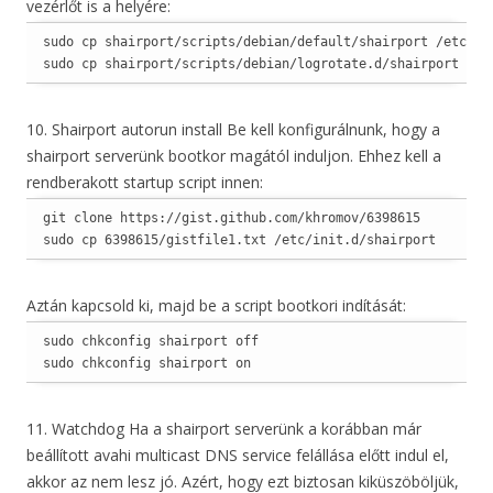
vezérlőt is a helyére:
sudo cp shairport/scripts/debian/default/shairport /etc/def
sudo cp shairport/scripts/debian/logrotate.d/shairport /et
10. Shairport autorun install Be kell konfigurálnunk, hogy a
shairport serverünk bootkor magától induljon. Ehhez kell a
rendberakott startup script innen:
git clone https://gist.github.com/khromov/6398615

sudo cp 6398615/gistfile1.txt /etc/init.d/shairport
Aztán kapcsold ki, majd be a script bootkori indítását:
sudo chkconfig shairport off

sudo chkconfig shairport on
11. Watchdog Ha a shairport serverünk a korábban már
beállított avahi multicast DNS service felállása előtt indul el,
akkor az nem lesz jó. Azért, hogy ezt biztosan kiküszöböljük,