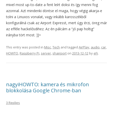
mivel most up-to-date a fent leírt doksi és így menni fog
azonnal. Azt mindenki döntse el maga, hogy végig akarja-e
tolni a Linuxos vonalat, vagy inkább karosszékből
konfigurálná csak az Airport Expresst, mert úgy érzi, öreg már
az efféle hackelősdihez. Az én pálcám a “jó pap holtig”
irányba tört most. ]]>
This entry was posted in
Misc
,
Tech
and tagged
AirPlay
,
audio
,
car
,
HOWTO
,
Raspberry Pi
,
server
,
shairport
on
2013-12-12
by
eFi
.
nagyiHOWTO: kamera és mikrofon
blokkolása Google Chrome-ban
3 Replies