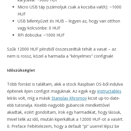
Micro USB táp (számoljuk csak a kocsiba valót): ~1000
HUF
USB billentyűzet és HUB – legyen az, hogy van otthon
vagy kölcsönbe: 0 HUF
RPi dobozka: ~1000 HUF
Szűk 12000 HUF pénzből összeszedtük tehát a vasat – az
nem is rossz, közel a harmada a “kényelmes” confignak!
Időszükséglet
Több forrást is találtam, akik a stock Raspbian OS-ből indulva
építenek ilyen configot maguknak. Az egyik egy
Instructables
leírás volt, míg a másik
Stanislav Khromov
kicsit up-to-date-
ebb tutorialja. Kisebb-nagyobb gubancok mindkettővel
akadtak, ezért gondoltam, írok egy harmadikat, hogy lássuk,
mivel telik az idő, miután kiperkáltuk a 12000 HUF-ot a vasért.
0. Preface Feltételezem, hogy a default “pi” userrel lépsz be