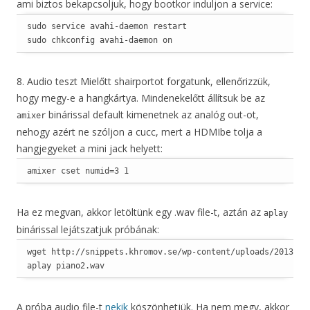
ami biztos bekapcsoljuk, hogy bootkor induljon a service:
sudo service avahi-daemon restart

sudo chkconfig avahi-daemon on
8. Audio teszt Mielőtt shairportot forgatunk, ellenőrizzük,
hogy megy-e a hangkártya. Mindenekelőtt állítsuk be az
binárissal default kimenetnek az analóg out-ot,
amixer
nehogy azért ne szóljon a cucc, mert a HDMIbe tolja a
hangjegyeket a mini jack helyett:
amixer cset numid=3 1
Ha ez megvan, akkor letöltünk egy .wav file-t, aztán az
aplay
binárissal lejátszatjuk próbának:
wget http://snippets.khromov.se/wp-content/uploads/2013/04/
aplay piano2.wav
A próba audio file-t
nekik
köszönhetjük. Ha nem megy, akkor