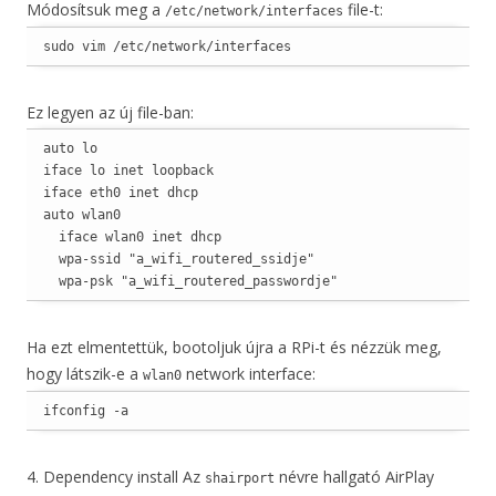
Módosítsuk meg a
file-t:
/etc/network/interfaces
sudo vim /etc/network/interfaces
Ez legyen az új file-ban:
auto lo

iface lo inet loopback

iface eth0 inet dhcp

auto wlan0

  iface wlan0 inet dhcp

  wpa-ssid "a_wifi_routered_ssidje"

  wpa-psk "a_wifi_routered_passwordje"
Ha ezt elmentettük, bootoljuk újra a RPi-t és nézzük meg,
hogy látszik-e a
network interface:
wlan0
ifconfig -a
4. Dependency install Az
névre hallgató AirPlay
shairport