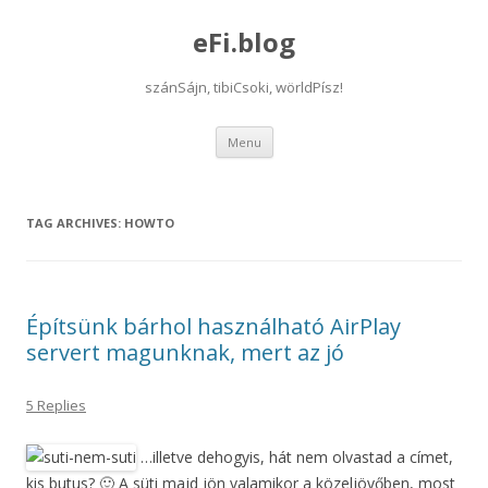
eFi.blog
szánSájn, tibiCsoki, wörldPísz!
Skip
Menu
to
content
TAG ARCHIVES:
HOWTO
Építsünk bárhol használható AirPlay
servert magunknak, mert az jó
5 Replies
…illetve dehogyis, hát nem olvastad a címet,
kis butus? 🙂 A süti majd jön valamikor a közeljövőben, most