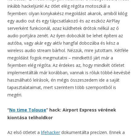
inkább hackeljünk! Az ötlet elég régóta motoszkál a
fejemben: olyan konykakész megoldást akarok, amiből kilóg
egy audio out és egy tápcsatlakozó és az eszköz AirPlay
serverként funkcionál, azaz küldhetek drótok nélkül az ő
audio portjára zenét. Az ilyen dobozkát be lehet építeni az
autóba, vagy akár egy aktív hangfal dobozába és kész a
wireless audio stream bárhol. Nézzük, mire jutottam. Kétféle
megoldást fogok megmutatni – mindkettő járt már a
fejemben elég régóta. Az érdekes az, hogy mindkét ötletet
implementálták már korábban, vannak is róluk többé-kevésbé
használható leírások, én mégis összeszedem ide a saját
tapasztalataimat, mert szerintem több szempontból is
megéri.
“
No time Tolouse
” hack: Airport Express vérének
kiontása teliholdkor
Az első ötletet a
lifehacker
dokumentálta precízen. Ennek a