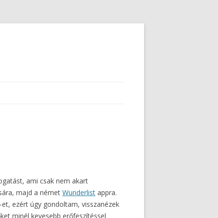
mogatást, ami csak nem akart
ására, majd a német
Wunderlist
appra.
-et, ezért úgy gondoltam, visszanézek
et minél kevesebb erőfeszítéssel