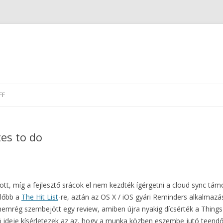
Skip
to
FF
content
es to do
ott, míg a fejlesztő srácok el nem kezdték ígérgetni a cloud sync tá
előbb a
The Hit List
-re, aztán az OS X / iOS gyári Reminders alkalmaz
nemrég szembejött egy review, amiben újra nyakig dícsérték a Things
ideje kísérletezek az az, hogy a munka közben eszembe jutó teendők