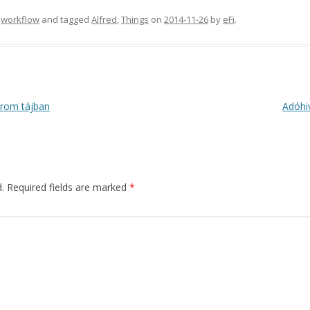
,
workflow
and tagged
Alfred
,
Things
on
2014-11-26
by
eFi
.
árom tájban
Adóhi
.
Required fields are marked
*