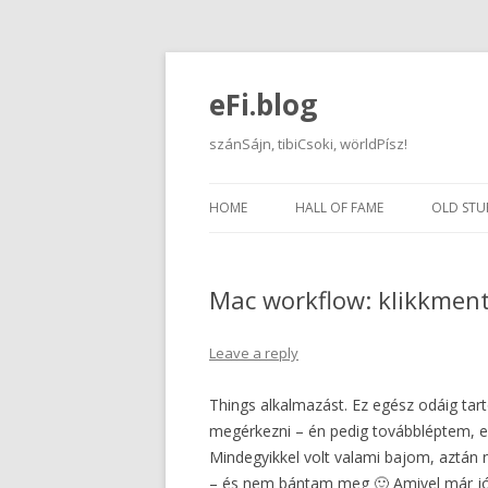
eFi.blog
szánSájn, tibiCsoki, wörldPísz!
HOME
HALL OF FAME
OLD STU
Mac workflow: klikkment
Leave a reply
Things alkalmazást. Ez egész odáig tart
megérkezni – én pedig továbbléptem, 
Mindegyikkel volt valami bajom, aztán 
– és nem bántam meg 🙂 Amivel már jó 