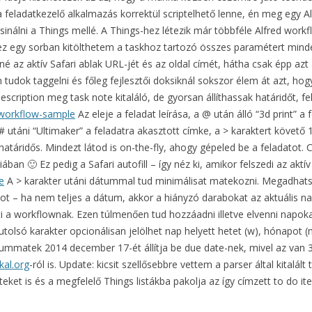
a feladatkezelő alkalmazás korrektül scriptelhető lenne, én meg egy 
lni a Things mellé. A Things-hez létezik már többféle Alfred workf
hez egy sorban kitölthetem a taskhoz tartozó összes paramétert mind
é az aktív Safari ablak URL-jét és az oldal címét, hátha csak épp a
m tudok taggelni és főleg fejlesztői doksiknál sokszor élem át azt, 
description meg task note kitaláló, de gyorsan állíthassak határidőt, f
Az eleje a feladat leírása, a @ után álló “3d print” a
a # utáni “Ultimaker” a feladatra akasztott címke, a > karaktert követő
áridős. Mindezt látod is on-the-fly, ahogy gépeled be a feladatot. C
an 🙂 Ez pedig a Safari autofill – így néz ki, amikor felszedi az aktív
A > karakter utáni dátummal tud minimálisat matekozni. Megadha
 – ha nem teljes a dátum, akkor a hiányzó darabokat az aktuális nap
 a workflownak. Ezen túlmenően tud hozzáadni illetve elvenni napokat
utolsó karakter opcionálisan jelölhet nap helyett hetet (w), hónapot (m
mmatek 2014 december 17-ét állítja be due date-nek, mivel az van 3 
kal.org
-ról is. Update: kicsit szellősebbre vettem a parser által kitalál
ket is és a megfelelő Things listákba pakolja az így címzett to do i