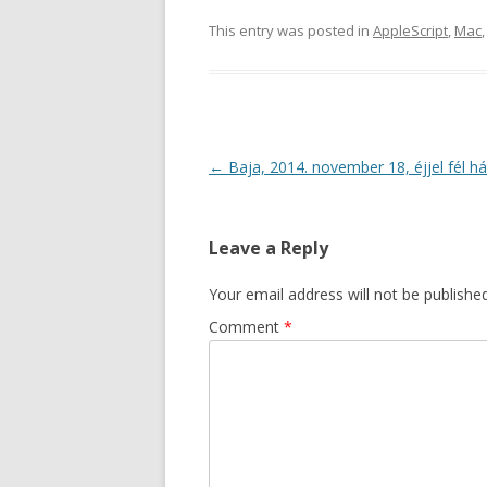
This entry was posted in
AppleScript
,
Mac
Post
←
Baja, 2014. november 18, éjjel fél h
navigation
Leave a Reply
Your email address will not be published
Comment
*