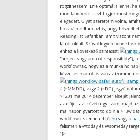
rögzíthessem. Erre optimális lenne, ha 
mondandómat – ezt fogjuk most megcsiná
elégedett. Olyat szerettem volna, ami
hozzáálmodtam azt is, hogy felszedhetn
Reading list Safariban, amit viszont ne
látott oldalt. Szóval legyen benne task 
ehhez a következő szintaxist:
“project vagy area of responsibility”), 
workflownak, hogy ez a munka holnap hat
kézzel és már ott is van az izommemóriáb
4 (=MMDD), vagy 2 (=DD) jegyű dátumot
>1201 ma 2014 december elsejét jelenti
az előjel, azt követi egy szám, majd az 
mai napon gyártott to do-n a >+3w dátu
workflow-t szedheted
tőlem
vagy a
pac
felismeri a @today és @someday targete
]]>