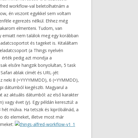
Alfred workflow-val beletolhatnám a
low, én viszont egyikkel sem voltam
enféle egerezés nélkül. Ehhez még
zt akarom elmenteni. Tudom, van
hogy emiatt nem találok meg egy korábban
eladatcsoportot és tageket is. Kitaláltam
 feladatcsoport (a Things nyelvén
 1 érték pedig azt mondja a
sak elsőre hangzik bonyolultan, 5 task
 Safari ablak címét és URL-jét:
tsz neki 8 (=YYYYMMDD), 6 (=YYMMDD),
i dátumból kiegészíti. Magyarul a
 az aktuális dátumból: az első karakter
) vagy évet (y). Egy példán keresztül: a
hét múlva. Ha tetszik és kipróbálnád, a
t to do elemeket, illetve most már
temeket: