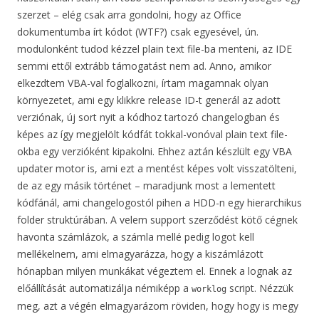
szerzet – elég csak arra gondolni, hogy az Office
dokumentumba írt kódot (WTF?) csak egyesével, ún.
modulonként tudod kézzel plain text file-ba menteni, az IDE
semmi ettől extrább támogatást nem ad. Anno, amikor
elkezdtem VBA-val foglalkozni, írtam magamnak olyan
környezetet, ami egy klikkre release ID-t generál az adott
verziónak, új sort nyit a kódhoz tartozó changelogban és
képes az így megjelölt kódfát tokkal-vonóval plain text file-
okba egy verzióként kipakolni. Ehhez aztán készlült egy VBA
updater motor is, ami ezt a mentést képes volt visszatölteni,
de az egy másik történet – maradjunk most a lementett
kódfánál, ami changelogostól pihen a HDD-n egy hierarchikus
folder struktúrában. A velem support szerződést kötő cégnek
havonta számlázok, a számla mellé pedig logot kell
mellékelnem, ami elmagyarázza, hogy a kiszámlázott
hónapban milyen munkákat végeztem el. Ennek a lognak az
előállítását automatizálja némiképp a
script. Nézzük
worklog
meg, azt a végén elmagyarázom röviden, hogy hogy is megy