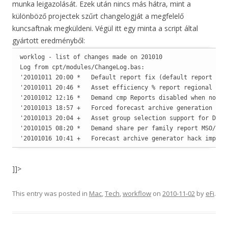
munka leigazolását. Ezek után nincs más hátra, mint a
különböző projectek szűrt changelogját a megfelelő
kuncsaftnak megküldeni. Végül itt egy minta a script által
gyártott eredményből:
worklog - list of changes made on 201010

Log from cpt/modules/ChangeLog.bas:

'20101011 20:00 *   Default report fix (default report cre
'20101011 20:46 *   Asset efficiency % report regional fix.
'20101012 12:16 *   Demand cmp Reports disabled when no SF 
'20101013 18:57 +   Forced forecast archive generation if 
'20101013 20:04 +   Asset group selection support for Deman
'20101015 08:20 *   Demand share per family report MSO/FCOD
'20101016 10:41 +   Forecast archive generator hack improv
]]>
This entry was posted in
Mac
,
Tech
,
workflow
on
2010-11-02
by
eFi
.