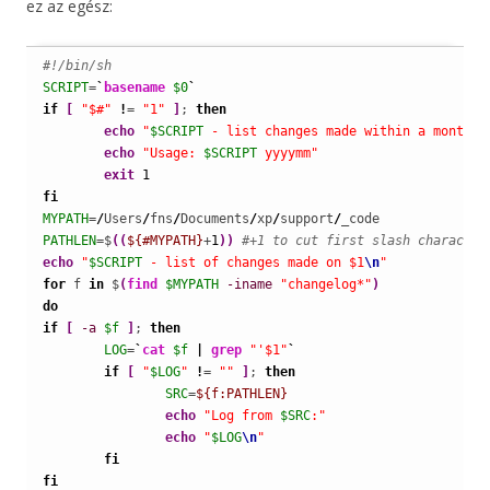
ez az egész:
#!/bin/sh
SCRIPT
=
`
basename
$0
`
if
[
"$#"
!
= 
"1"
]
; 
then
echo
"
$SCRIPT
 - list changes made within a month"
echo
"Usage: 
$SCRIPT
 yyyymm"
exit
1
fi
MYPATH
=
/
Users
/
fns
/
Documents
/
xp
/
support
/
PATHLEN
=$
(
(
${#MYPATH}
+
1
)
)
#+1 to cut first slash character
echo
"
$SCRIPT
 - list of changes made on $1
\n
"
for
 f 
in
 $
(
find
$MYPATH
-iname
"changelog*"
)
do
if
[
-a
$f
]
; 
then
LOG
=
`
cat
$f
|
grep
"'$1"
`
if
[
"
$LOG
"
!
= 
""
]
; 
then
SRC
=
${f:PATHLEN}
echo
"Log from 
$SRC
:"
echo
"
$LOG
\n
"
fi
fi