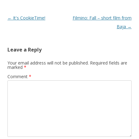
Post
←
It's CookieTime!
Filmino: Fall – short film from
navigation
Baja
→
Leave a Reply
Your email address will not be published.
Required fields are
marked
*
Comment
*