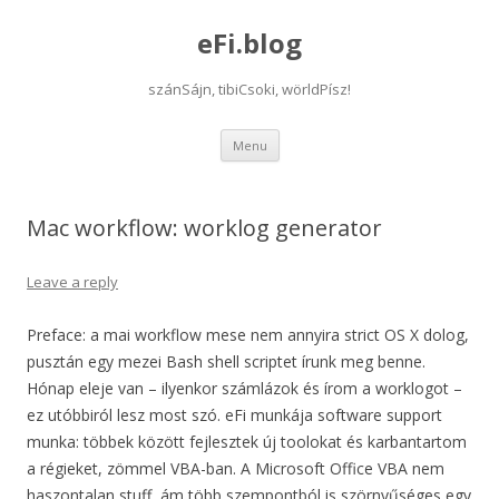
eFi.blog
szánSájn, tibiCsoki, wörldPísz!
Skip
Menu
to
content
Mac workflow: worklog generator
Leave a reply
Preface: a mai workflow mese nem annyira strict OS X dolog,
pusztán egy mezei Bash shell scriptet írunk meg benne.
Hónap eleje van – ilyenkor számlázok és írom a worklogot –
ez utóbbiról lesz most szó. eFi munkája software support
munka: többek között fejlesztek új toolokat és karbantartom
a régieket, zömmel VBA-ban. A Microsoft Office VBA nem
haszontalan stuff, ám több szempontból is szörnyűséges egy