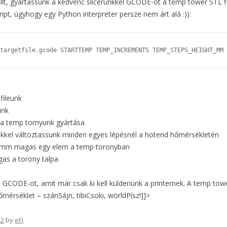
lt, gyártassunk a kedvenc slicerünkkel GCODE-ot a temp tower STL fil
ipt, úgyhogy egy Python interpreter persze nem árt alá :)):
fileunk
unk
a temp tornyunk gyártása
el változtassunk minden egyes lépésnél a hotend hőmérsékletén
m magas egy elem a temp toronyban
s a torony talpa
új GCODE-ot, amit már csak ki kell küldenünk a printernek. A temp to
mérséklet – szánSájn, tibiCsoki, wörldPísz!]]>
12
by
eFi
.