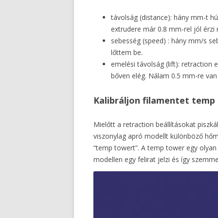
távolság (distance): hány mm-t hú
extrudere már 0.8 mm-rel jól érzi
sebesség (speed) : hány mm/s sebe
lőttem be.
emelési távolság (lift): retraction
bőven elég. Nálam 0.5 mm-re van be
Kalibráljon filamentet temp 
Mielőtt a retraction beállításokat pisz
viszonylag apró modellt különböző hő
“temp towert”. A temp tower egy olyan
modellen egy felirat jelzi és így szem