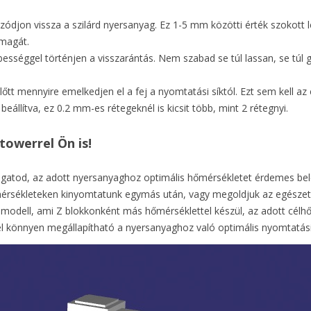
zódjon vissza a szilárd nyersanyag. Ez 1-5 mm közötti érték szokott l
 magát.
sséggel történjen a visszarántás. Nem szabad se túl lassan, se túl 
 előtt mennyire emelkedjen el a fej a nyomtatási síktól. Ezt sem kell a
állítva, ez 0.2 mm-es rétegeknél is kicsit több, mint 2 rétegnyi.
towerrel Ön is!
kálgatod, az adott nyersanyaghoz optimális hőmérsékletet érdemes bel
mérsékleteken kinyomtatunk egymás után, vagy megoldjuk az egésze
 modell, ami Z blokkonként más hőmérséklettel készül, az adott célh
mel könnyen megállapítható a nyersanyaghoz való optimális nyomtatás