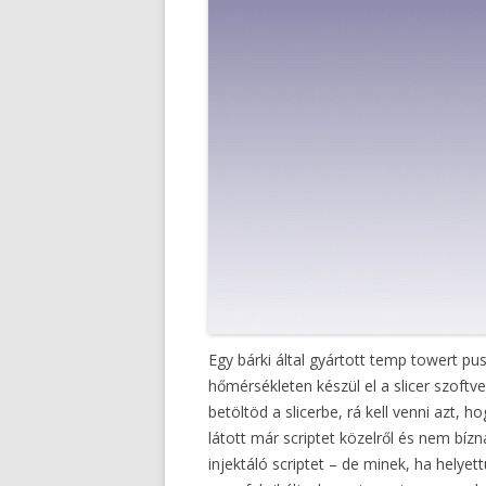
Egy bárki által gyártott temp towert p
hőmérsékleten készül el a slicer szoft
betöltöd a slicerbe, rá kell venni azt, 
látott már scriptet közelről és nem b
injektáló scriptet – de minek, ha helye