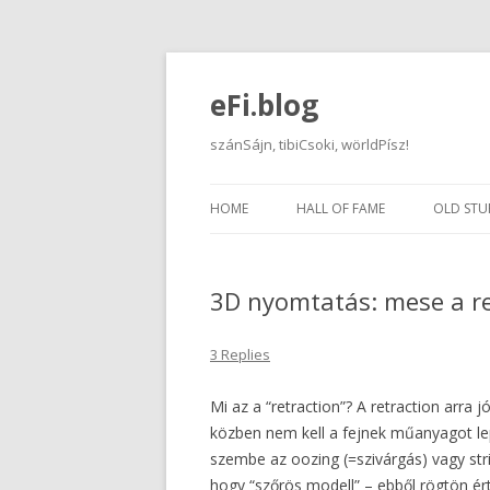
eFi.blog
szánSájn, tibiCsoki, wörldPísz!
HOME
HALL OF FAME
OLD STU
3D nyomtatás: mese a re
3 Replies
Mi az a “retraction”? A retraction arr
közben nem kell a fejnek műanyagot lep
szembe az oozing (=szivárgás) vagy st
hogy “szőrös modell” – ebből rögtön ért