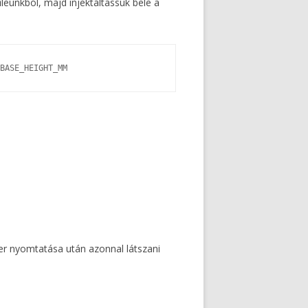
eunkból, majd injektáltassuk bele a
wer nyomtatása után azonnal látszani