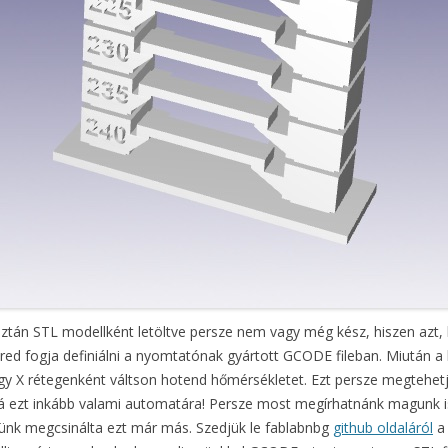
usztán STL modellként letöltve persze nem vagy még kész, hiszen azt,
vered fogja definiálni a nyomtatónak gyártott GCODE fileban. Miután 
hogy X rétegenként váltson hotend hőmérsékletet. Ezt persze megtehetjü
ízná ezt inkább valami automatára! Persze most megírhatnánk magunk
ttünk megcsinálta ezt már más. Szedjük le fablabnbg
github oldaláról
a 