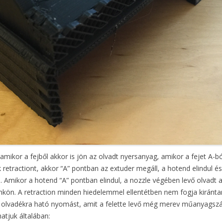
, amikor a fejből akkor is jön az olvadt nyersanyag, amikor a fejet A-
retractiont, akkor “A” pontban az extuder megáll, a hotend elindul é
. Amikor a hotend “A” pontban elindul, a nozzle végében levő olvadt
kön. A retraction minden hiedelemmel ellentétben nem fogja kiránta
olvadékra ható nyomást, amit a felette levő még merev műanyagszál 
atjuk általában: