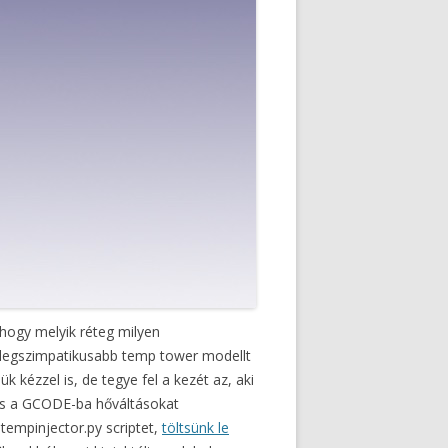
 hogy melyik réteg milyen
a legszimpatikusabb temp tower modellt
k kézzel is, de tegye fel a kezét az, aki
 is a GCODE-ba hőváltásokat
tempinjector.py scriptet,
töltsünk le