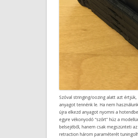
Szóval stringing/oozing alatt azt értjük
anyagot tennénk le. Ha nem használunk 
újra elkezd anyagot nyomni a hotendbe
egyre vékonyodó “szőrt” húz a modellün
belsejéből, hanem csak megszünteti az 
retraction három paraméterét tuningolh