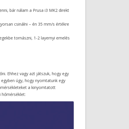
enni, bár nálam a Prusa i3 MK2 direkt
gyorsan csinálni – én 35 mm/s értékre
z egekbe tornászni, 1-2 layernyi emelés
őni. Ehhez vagy azt játszuk, hogy egy
t egyben úgy, hogy nyomtatunk egy
őmérsékleteket a kinyomtatott
i hőmérséklet: