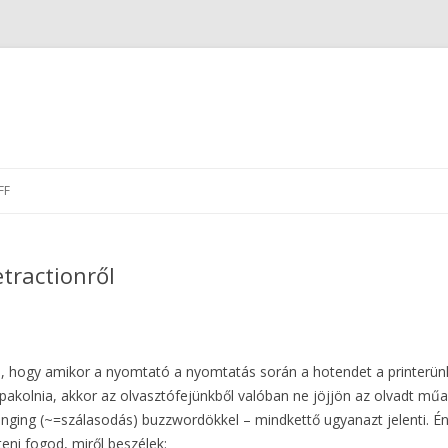
Skip
to
FF
content
tractionről
a jó, hogy amikor a nyomtató a nyomtatás során a hotendet a printerü
akolnia, akkor az olvasztófejünkből valóban ne jöjjön az olvadt műa
ringing (~=szálasodás) buzzwordökkel – mindkettő ugyanazt jelenti. 
eni fogod, miről beszélek: