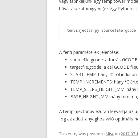
vagy fabrikáljunk egy temp tower model
hőváltásokat imígyen (ez egy Python scr
A fenti paraméterek jelentése:
sourcefile.gcode: a forrás GCODE 
targetfile.gcode: a cél GCODE file
STARTTEMP: hány ℃-tól induljon 
TEMP_INCREMENTS: hány ℃ értékk
TEMP_STEPS_HEIGHT_MM: hány m
BASE_HEIGHT_MM: hány mm maga
A tempinjector.py ezután legyártja az 
fog az adott anyaghoz való optimális hő
This entry was posted in
Misc
on
2017-07-