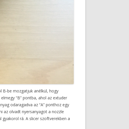
ból B-be mozgatjuk anélkül, hogy
s elmegy “B” pontba, ahol az extuder
 anyag odaragadva az “A” ponthoz egy
ni az olvadt nyersanyagot a nozzle
gyakorol rá. A slicer szoftverekben a