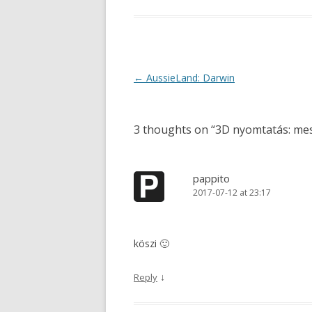
Post
←
AussieLand: Darwin
navigation
3 thoughts on “
3D nyomtatás: mes
pappito
2017-07-12 at 23:17
köszi 🙂
↓
Reply