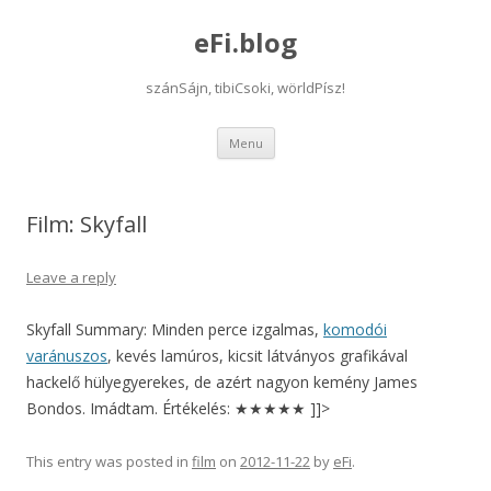
eFi.blog
szánSájn, tibiCsoki, wörldPísz!
Skip
Menu
to
content
Film: Skyfall
Leave a reply
Skyfall Summary: Minden perce izgalmas,
komodói
varánuszos
, kevés lamúros, kicsit látványos grafikával
hackelő hülyegyerekes, de azért nagyon kemény James
Bondos. Imádtam. Értékelés: ★★★★★ ]]>
This entry was posted in
film
on
2012-11-22
by
eFi
.