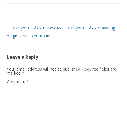
Post
←
3D nyomtatás – BMW e46
3D nyomtatás – csavaring
→
navigation
mágneses tablet mount
Leave a Reply
Your email address will not be published.
Required fields are
marked
*
Comment
*