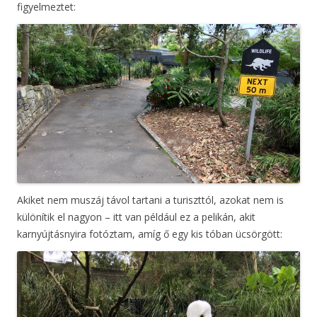
figyelmeztet:
Akiket nem muszáj távol tartani a turiszttól, azokat nem is
különítik el nagyon – itt van például ez a pelikán, akit
karnyújtásnyira fotóztam, amíg ő egy kis tóban ücsörgött: