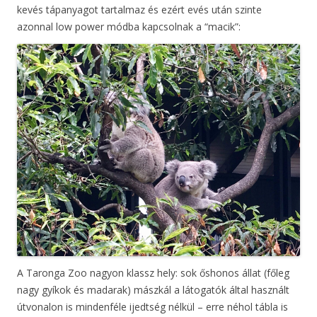
kevés tápanyagot tartalmaz és ezért evés után szinte
azonnal low power módba kapcsolnak a “macik”:
A Taronga Zoo nagyon klassz hely: sok őshonos állat (főleg
nagy gyíkok és madarak) mászkál a látogatók által használt
útvonalon is mindenféle ijedtség nélkül – erre néhol tábla is