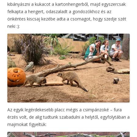
kibányászni a kukacot a kartonhengerből, majd egyszercsak
felkapta a hengert, odaszaladt a gondozókhoz és az
önkéntes kiscsaj kezébe adta a csomagot, hogy szedje szét
neki :):
Az egyik legérdekesebb placc mégis a csimpánzoké – fura
érzés volt, de alig tudtunk szabadulni a helytől, egyfolytában a
majmokat figyeltük: