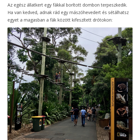
Az egész állatkert egy fákkal borított dombon terpeszkedik.
Ha van kedved, adnak rád egy mászóhevedert és sétálhatsz
egyet a magasban a fák között kifeszített drótokon: