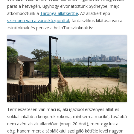
párat a hétvégén, úgyhogy elvonatoztunk Sydneybe, majd
átkompoztunk a
Taronga állatkertbe
. Az állatkert épp
szemben van a városközponttal
, fantasztikus kilátása van a
zsiráfoknak és persze a helloTurisztoknak is:
Természetesen van maci is, aki igaziból erszényes állat és
sokkal inkább a kenguruk rokona, mintsem a maciké, továbbá
nem azért alszik állandóan (=napi 20 órát), mert egy lusta
dög, hanem mert a táplálékául szolgáló kétféle levél nagyon