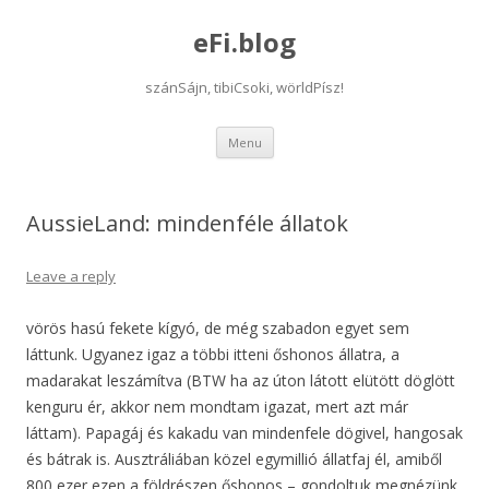
eFi.blog
szánSájn, tibiCsoki, wörldPísz!
Skip
Menu
to
content
AussieLand: mindenféle állatok
Leave a reply
vörös hasú fekete kígyó, de még szabadon egyet sem
láttunk. Ugyanez igaz a többi itteni őshonos állatra, a
madarakat leszámítva (BTW ha az úton látott elütött döglött
kenguru ér, akkor nem mondtam igazat, mert azt már
láttam). Papagáj és kakadu van mindenfele dögivel, hangosak
és bátrak is. Ausztráliában közel egymillió állatfaj él, amiből
800 ezer ezen a földrészen őshonos – gondoltuk megnézünk