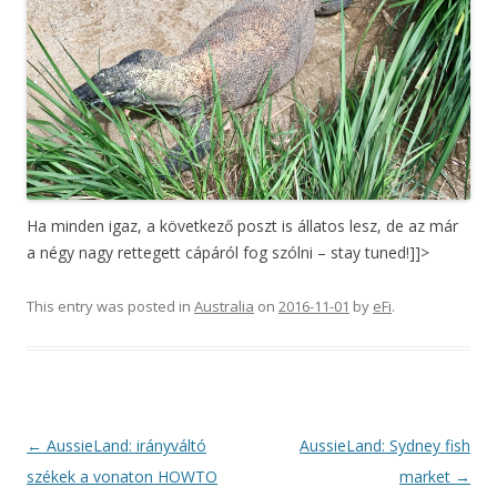
Ha minden igaz, a következő poszt is állatos lesz, de az már
a négy nagy rettegett cápáról fog szólni – stay tuned!]]>
This entry was posted in
Australia
on
2016-11-01
by
eFi
.
Post
←
AussieLand: irányváltó
AussieLand: Sydney fish
navigation
székek a vonaton HOWTO
market
→