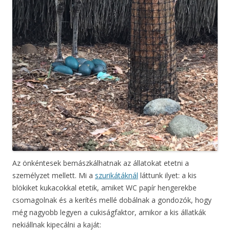
Az önkéntesek bemászkálhatnak az állatokat etetni a
személyzet mellett. Mi a
szurikátáknál
láttunk ilyet: a kis
blökiket kukacokkal etetik, amiket WC papír hengerekbe
csomagolnak és a kerítés mellé dobálnak a gondozók, hogy
még nagyobb legyen a cukiságfaktor, amikor a kis állatkák
nekiállnak kipecálni a kaját: