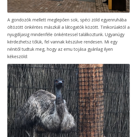
A gondozók mellett meglepően sok, spéci zöld egyenruhába
öltözött önkéntes mászkál a látogatók között. Tinikorúaktól a
nyugdíjasig mindenféle önkéntessel találkoztunk. Ugyanúgy
kérdezhetsz tőlük, fel vannak készülve rendesen. Mi egy
nénitől tudtuk meg, hogy az emu tojása gyárilag ilyen
kékeszöld: