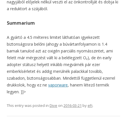
nagyjából előjelek nélkül veszti el az önkontrollját és dobja ki
a reduktort a szájából.
Summarium
A gyártó a 4.5 méteres limitet láthatóan igyekezett
biztonságosra belőni (ahogy a búvártanfolyamon is 1.4
barnak tanulod azt az oxigén parciális nyomásszintet, ami
felett már mérgezést vált ki a belélegzett O₂), de én early
adopter státusz helyett inkább megvárnék pár ezer
emberkísérletet és addig merülnék palackkal tovább,
szabadon, biztonságosabban. Mindettől függetlenül ezerrel
drukkolok, hogy ez ne
vaporware
, hanem létező termék
legyen. ]]>
This entry was posted in
Dive
on
2016-03-21
by
eFi
.