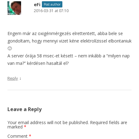
eFi
Post author
2016-03-31 at 07:10
Engem már az oxigénmérgezés elrettentett, abba bele se
gondoltam, hogy mennyi vizet kéne elektrolízissel elbontaniuk
🙂
A server órája 58 msec-et késett – nem inkább a “milyen nap
van ma?” kérdésen hasaltál el?
↓
Reply
Leave a Reply
Your email address will not be published.
Required fields are
marked
*
Comment
*