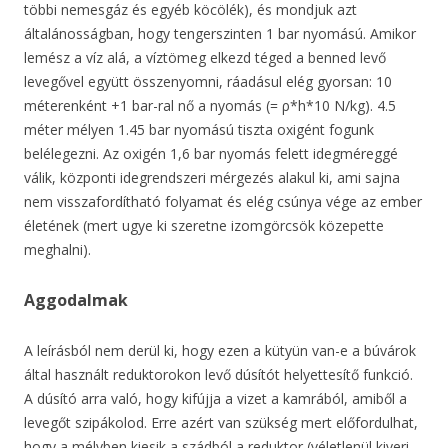
többi nemesgáz és egyéb köcölék), és mondjuk azt
általánosságban, hogy tengerszinten 1 bar nyomású. Amikor
lemész a víz alá, a víztömeg elkezd téged a benned levő
levegővel együtt összenyomni, ráadásul elég gyorsan: 10
méterenként +1 bar-ral nő a nyomás (= ρ*h*10 N/kg). 4.5
méter mélyen 1.45 bar nyomású tiszta oxigént fogunk
belélegezni. Az oxigén 1,6 bar nyomás felett idegméreggé
válik, központi idegrendszeri mérgezés alakul ki, ami sajna
nem visszafordítható folyamat és elég csúnya vége az ember
életének (mert ugye ki szeretne izomgörcsök közepette
meghalni).
Aggodalmak
A leírásból nem derül ki, hogy ezen a kütyün van-e a búvárok
által használt reduktorokon levő dúsítót helyettesítő funkció.
A dúsító arra való, hogy kifújja a vizet a kamrából, amiből a
levegőt szipákolod. Erre azért van szükség mert előfordulhat,
hogy a mélyben kiesik a szádból a reduktor (véletlenül kiveri