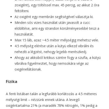
zoxigént), egy töltéssel max. 45 percig, az akkut 2 óra
feltölteni.
Az oxigént egy membrán segítségével választja ki.
Minden sós vizes használat után javasolt a cucc
elöblítése, ami egy strandon körülményesebbé teszi a
használatát.
Max 15 láb, azaz ~4.5 méter mélységig mehetsz vele.
4.5 mélység elérése után a kütyü elkezd vibrálni és
nehezíti a légzést, nehogy lejjebb merészkedj.
Ahogy az akksiból kritikus szintre fogy a szufla, a kütyü
vibrálva figyelmeztet, hogy nemsokára vége az
oxigénellátásnak.
Fizika
A fenti listában talán a legfurább korlátozás a 4.5 méteres
mélységi limit – nézzünk ennek utána. A levegő
oxigéntartalma 21% (a maradék 78% nitrogén, 1% pedig a