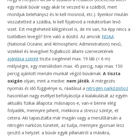
egy másik búvár vagy akár te veszed ki a szádból, mert
mondjuk belehánysz és ki kell mosnod, etc.). Ilyenkor miután
visszatetted a szádba, ki kell fújatnod a reduktorban levő
vizet. Ezt megteheted kilégzéssel is, de mi van, ha épp nincs a
tüdődben levegő? Erre való a dúsító. Az amcsik
NOAA
(National Oceanic and Atmospheric Administration) nevű,
vizekkel és levegővel foglalkozó állami szervezetének
ajánlása szerint
tiszta oxigénnel max. 19 láb (< 6 m)
mélységre, egy merülésben max. 45 percig, napi max. 150
percig ajánlott merülni munkát végző búvárnak.
A tiszta
oxigén
olyan, mint a medve:
nem játék
. A mérgezés
nyomás
és
idő függvénye is, ráadásul a
nitrogén narkózishoz
hasonlóan nagy eséllyel befolyásolja a kialakulását az egyén
aktuális fizikai állapota: másnapos-e, van-e benne elég
folyadék, mennyire pihent, mekkora a stressz szintje, et
cetera. Aki tapasztalta már magán vagy a merülőtársán a
nitrogén narkózis tüneteit, az tudja, mennyire gyorsan lesz
ijesztő a helyzet: a búvár egyik pillanatról a másikra,