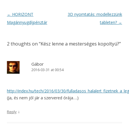
Post
←
HORIZONT
3D nyomtatás: modellezzünk
navigation
Magánnyugdíjpénztár
tableten?
→
2 thoughts on “
Kész lenne a mesterséges kopoltyú?
”
Gábor
2016-03-31 at 00:54
http://index.hu/tech/2016/03/30/fulladasos_halalert_fizetnek_a_l
(Ja, és nem jól jár a szervered órája….)
↓
Reply