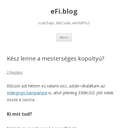
eFi.blog
szánSájn, tibiCsoki, wörldPísz!
Skip
Menu
to
content
Kész lenne a mesterséges kopoltyú?
2 Replies
Először azt hittem ez valami vicc, aztán rátaláltam az
Indiegogo kampányra
is, ahol jelenleg 330kUSD jött nekik
össze a cuccra.
Ki mit tud?