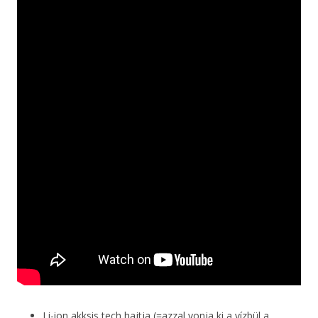
Li-ion akksis tech hajtja (=azzal vonja ki a vízbül a