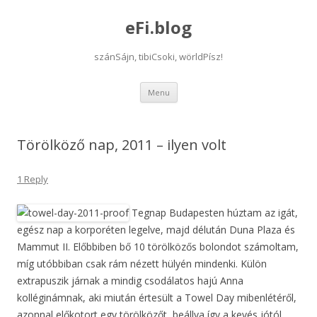
eFi.blog
szánSájn, tibiCsoki, wörldPísz!
Skip
Menu
to
content
Törölköző nap, 2011 – ilyen volt
1 Reply
Tegnap Budapesten húztam az igát,
egész nap a korporéten legelve, majd délután Duna Plaza és
Mammut II. Előbbiben bő 10 törölközős bolondot számoltam,
míg utóbbiban csak rám nézett hülyén mindenki. Külön
extrapuszik járnak a mindig csodálatos hajú Anna
kolléginámnak, aki miután értesült a Towel Day mibenlétéről,
azonnal előkotort egy törölközőt, beállva így a kevés jótól