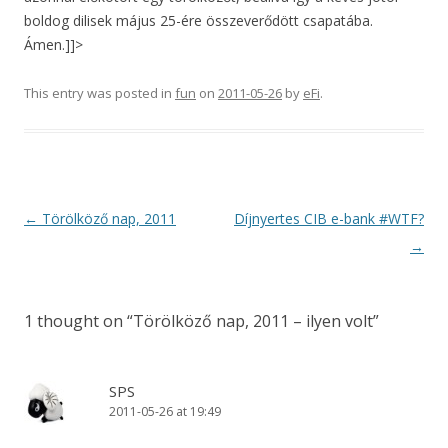
boldog dilisek május 25-ére összeverődött csapatába.
Ámen.]]>
This entry was posted in
fun
on
2011-05-26
by
eFi
.
Post
←
Törölköző nap, 2011
Díjnyertes CIB e-bank #WTF?
navigation
→
1 thought on “
Törölköző nap, 2011 – ilyen volt
”
SPS
2011-05-26 at 19:49